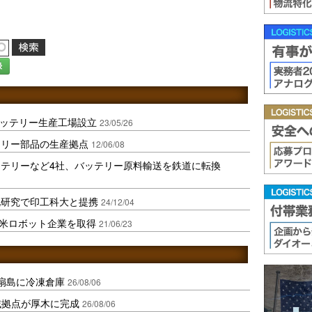
録
バッテリー生産工場設立
23/05/26
テリー部品の生産拠点
12/06/08
テリーなど4社、バッテリー原料輸送を鉄道に転換
化研究で印工科大と提携
24/12/04
米ロボット企業を取得
21/06/23
扇島に冷凍倉庫
26/08/06
域拠点が厚木に完成
26/08/06