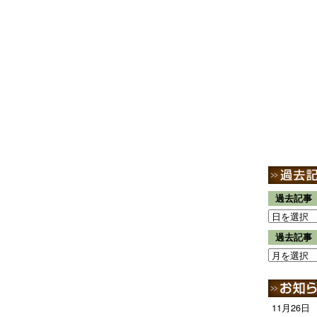
過去記事
過去記事
11月26日