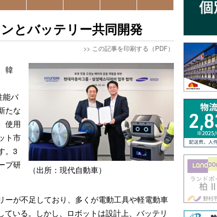
スンとバッテリー共同開発
>>
この記事を印刷する（PDF）
、韓
性能バ
新たな
、使用
ット市
す。3
ープ研
（出所：現代自動車）
リーが不足しており、多くが電動工具や軽電動車
用している。しかし、ロボットは設計上、バッテリ