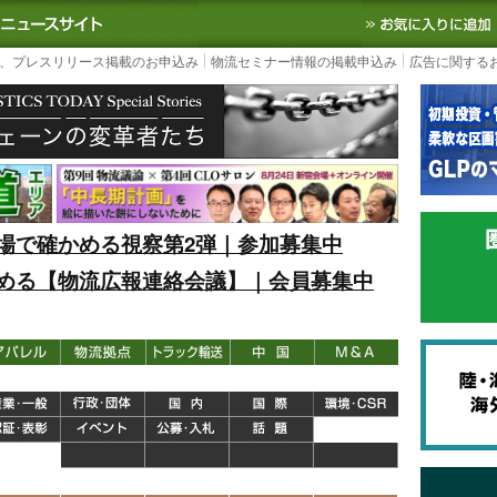
S TODAY｜国内最大の物流ニュースサイト
3PL, SCMなど国内外の最新の物流
、プレスリリース掲載のお申込み
物流セミナー情報の掲載申込み
広告に関する
場で確かめる視察第2弾｜参加募集中
める【物流広報連絡会議】｜会員募集中