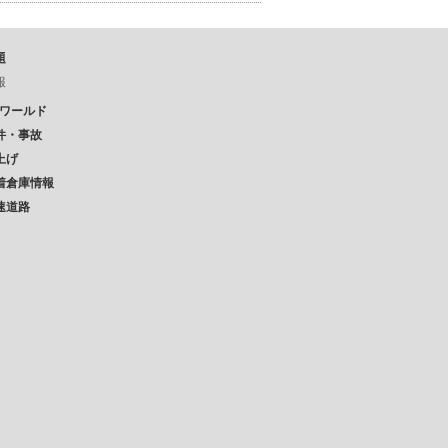
題
報
Pワールド
件・事故
上げ
着倉庫情報
速道路