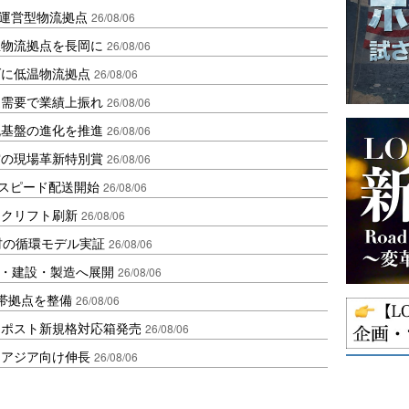
運営型物流拠点
26/08/06
温物流拠点を長岡に
26/08/06
ダに低温物流拠点
26/08/06
送需要で業績上振れ
26/08/06
流基盤の進化を推進
26/08/06
賞の現場革新特別賞
26/08/06
しスピード配送開始
26/08/06
ークリフト刷新
26/08/06
材の循環モデル実証
26/08/06
物流・建設・製造へ展開
26/08/06
帯拠点を整備
26/08/06
クポスト新規格対応箱発売
26/08/06
・アジア向け伸長
26/08/06