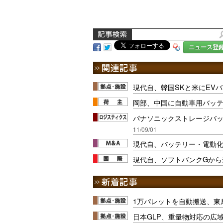
ニュース登
現代自、韓国SKと米にEV
岡部、中国に自動車用バッ
パナソニックストレージバッ
11/09/01
現代自、バッテリー・電動
現代自、ソフトバンクGから
1万パレットを自動搬送、東
日本GLP、重量物対応の広