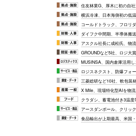
住友林業G、厚木に初の自社
横浜冷凍、日本海側初の低
コールドトラック、フロリ
ダイフク中間期、半導体搬
アスクル社長に成松氏、物
GROUNDなど5社、ロジ大
MUSINSA、国内倉庫活用
ロジスネクスト、防爆フォ
三菱総研など10社、軟包装
X Mile、現場特化型AIを
クラダシ、蓄電池付き3温度
アースダンボール、クリッ
食品輸出が上期最高、米国