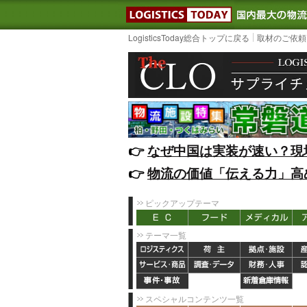
LOGISTIC
LogisticsToday総合トップに戻る
取材のご依頼
👉️
なぜ中国は実装が速い？現
👉️
物流の価値「伝える力」高
ピックアップテーマ
テーマ一覧
スペシャルコンテンツ一覧