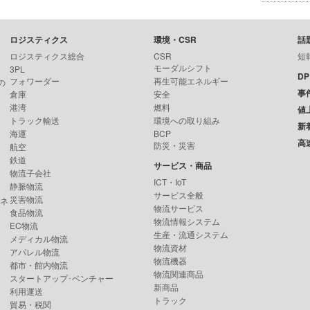
ロジスティクス
環境・CSR
話
ロジスティクス総合
CSR
短
モーダルシフト
3PL
D
フォワーダー
再生可能エネルギー
の
事
倉庫
安全
港湾
燃料
値
トラック輸送
環境への取り組み
新
海運
BCP
高
防災・災害
航空
鉄道
サービス・商品
物流子会社
ICT・IoT
静脈物流
サービス全般
災害物流
ンネ
物流サービス
食品物流
物流情報システム
EC物流
生産・流通システム
メディカル物流
物流資材
アパレル物流
物流機器
都市・館内物流
物流関連商品
スタートアップ･ベンチャー
新商品
利用運送
トラック
貿易・税関