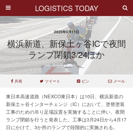
LOGISTICS TODAY
2025年3月11日
横浜新道、新保土ヶ谷ICで夜間
ランプ閉鎖3/24ほか
共有
ツイート
ピン
メール
東日本高速道路（NEXCO東日本）は10日、横浜新道の
新保土ヶ谷インターチェンジ（IC）において、塗替塗装
工事のための吊り足場設置を実施することに伴い、夜間
ランプ閉鎖を行うと発表した。工事は3月24日から4月17
日にかけて、3か所のランプで段階的に実施される。