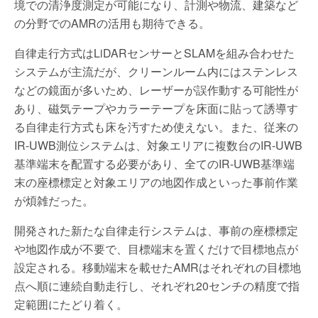
境での清浄度測定が可能になり、計測や物流、建築など
の分野でのAMRの活用も期待できる。
自律走行方式はLiDARセンサーとSLAMを組み合わせた
システムが主流だが、クリーンルーム内にはステンレス
などの鏡面が多いため、レーザーが誤作動する可能性が
あり、磁気テープやカラーテープを床面に貼って誘導す
る自律走行方式も床を汚すため使えない。また、従来の
IR-UWB測位システムは、対象エリアに複数台のIR-UWB
基準端末を配置する必要があり、全てのIR-UWB基準端
末の座標標定と対象エリアの地図作成といった事前作業
が煩雑だった。
開発された新たな自律走行システムは、事前の座標標定
や地図作成が不要で、目標端末を置くだけで目標地点が
設定される。移動端末を載せたAMRはそれぞれの目標地
点へ順に連続自動走行し、それぞれ20センチの精度で指
定範囲にたどり着く。