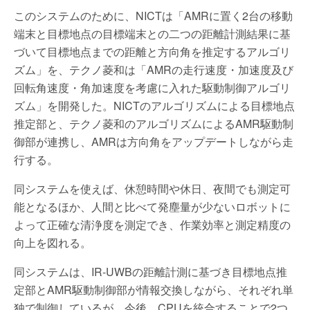
このシステムのために、NICTは「AMRに置く2台の移動
端末と目標地点の目標端末との二つの距離計測結果に基
づいて目標地点までの距離と方向角を推定するアルゴリ
ズム」を、テクノ菱和は「AMRの走行速度・加速度及び
回転角速度・角加速度を考慮に入れた駆動制御アルゴリ
ズム」を開発した。NICTのアルゴリズムによる目標地点
推定部と、テクノ菱和のアルゴリズムによるAMR駆動制
御部が連携し、AMRは方向角をアップデートしながら走
行する。
同システムを使えば、休憩時間や休日、夜間でも測定可
能となるほか、人間と比べて発塵量が少ないロボットに
よって正確な清浄度を測定でき、作業効率と測定精度の
向上を図れる。
同システムは、IR-UWBの距離計測に基づき目標地点推
定部とAMR駆動制御部が情報交換しながら、それぞれ単
独で制御しているが、今後、CPUを統合することで2つ