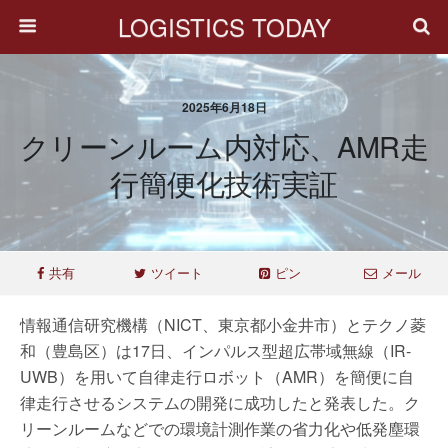
LOGISTICS TODAY
2025年6月18日
クリーンルーム内対応、AMR走
行簡便化技術実証
共有
ツイート
ピン
メール
情報通信研究機構（NICT、東京都小金井市）とテクノ菱
和（豊島区）は17日、インパルス型超広帯域無線（IR-
UWB）を用いて自律走行ロボット（AMR）を簡便に自
律走行させるシステムの開発に成功したと発表した。ク
リーンルームなどでの環境計測作業の省力化や低発塵環