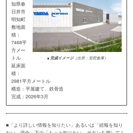
知県春
日井市
明知町
敷地面
積：
7468平
方メー
トル
▲完成イメージ
（出所：安田倉庫）
延床面
積：
2981平方メートル
構造：平屋建て、鉄骨造
完成：2026年3月
■「より詳しい情報を知りたい」あるいは「続報を知り
たい」場合、下の「もっと知りたい」ボタンを押してく