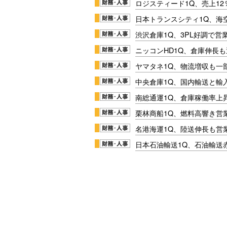
ロジスティード1Q、売上1
日本トランスシティ1Q、海
渋沢倉庫1Q、3PL好調で営
ニッコンHD1Q、倉庫伸長
ヤマタネ1Q、物流増収も一
中央倉庫1Q、国内輸送と輸
南総通運1Q、倉庫稼働率上
栗林商船1Q、燃料高響き営
名港海運1Q、陸送伸長も営業
日本石油輸送1Q、石油輸送