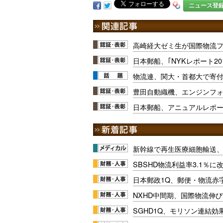
ニュース登
高崎経大ゼミ生が国際物流
日本郵船、｢NYKレポート20
物流連、関大・首都大で寄
豊田自動織機、エンジンフォ
日本郵船、アニュアルレポ
新幹線で再生医療細胞輸送
SBSHD物流利益率3.1％
日本郵政1Q、郵便・物流赤
NXHD中間期、国際物流伸び
SGHD1Q、モリソン連結効