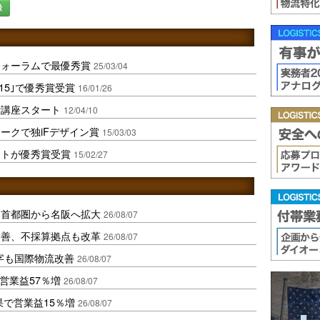
録
フォーラムで最優秀賞
25/03/04
15｣で優秀賞受賞
16/01/26
付講座スタート
12/04/10
ークで独iFデザイン賞
15/03/03
ートが優秀賞受賞
15/02/27
、首都圏から名阪へ拡大
26/08/07
に改善、不採算拠点も改革
26/08/07
字も国際物流改善
26/08/07
営業益57％増
26/08/07
果で営業益15％増
26/08/07