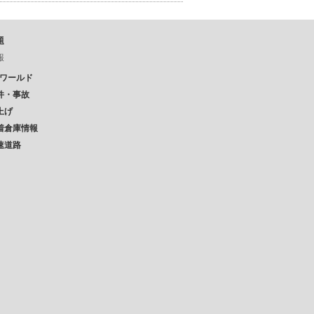
題
報
Pワールド
件・事故
上げ
着倉庫情報
速道路