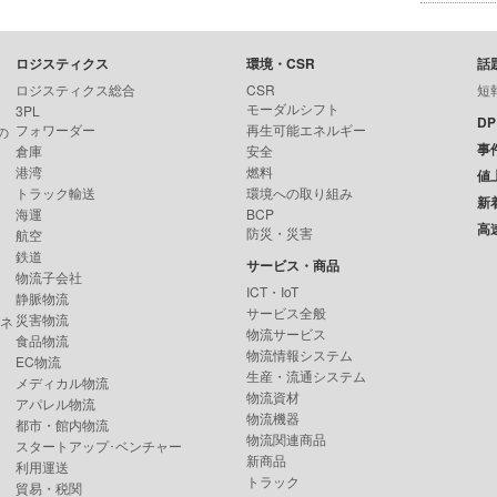
ロジスティクス
環境・CSR
話
ロジスティクス総合
CSR
短
モーダルシフト
3PL
D
フォワーダー
再生可能エネルギー
の
事
倉庫
安全
港湾
燃料
値
トラック輸送
環境への取り組み
新
海運
BCP
高
防災・災害
航空
鉄道
サービス・商品
物流子会社
ICT・IoT
静脈物流
サービス全般
災害物流
ンネ
物流サービス
食品物流
物流情報システム
EC物流
生産・流通システム
メディカル物流
物流資材
アパレル物流
物流機器
都市・館内物流
物流関連商品
スタートアップ･ベンチャー
新商品
利用運送
トラック
貿易・税関