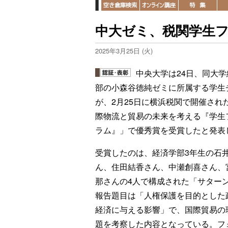
中大ゼミ、税関学生
2025年3月25日 (火)
中央大学は24日、同大学
部の小森谷徳純ゼミに所属する学生
が、2月25日に横浜税関で開催され
際物流と貿易の未来を考える『学生
ラム』」で優秀賞を受賞したと発表
受賞したのは、経済学部3年生の石
ん、住田結香さん、中瀬創喜さん、
那さんの4人で構成された「サター
報告題目は「人権保護を目的とした
経済に与える影響」で、国際貿易の
題を考察した内容となっている。フ