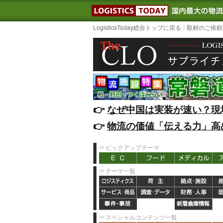
LOGISTIC
LogisticsToday総合トップに戻る
取材のご依頼
👉️
なぜ中国は実装が速い？現
👉️
物流の価値「伝える力」高
ピックアップテーマ
テーマ一覧
スペシャルコンテンツ一覧