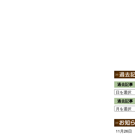
過去記事
過去記事
11月26日