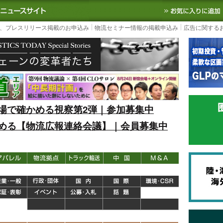
S TODAY｜国内最大の物流ニュースサイト
3PL, SCMなど国内外の最新の物流
、プレスリリース掲載のお申込み
物流セミナー情報の掲載申込み
広告に関する
場で確かめる視察第2弾｜参加募集中
める【物流広報連絡会議】｜会員募集中