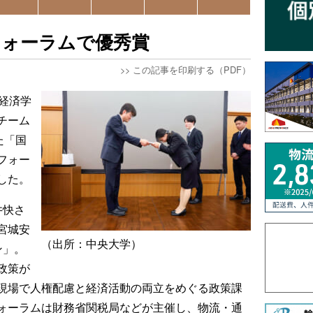
フォーラムで優秀賞
>>
この記事を印刷する（PDF）
経済学
チーム
た「国
フォー
した。
井快さ
宮城安
（出所：中央大学）
ン」。
政策が
現場で人権配慮と経済活動の両立をめぐる政策課
ォーラムは財務省関税局などが主催し、物流・通