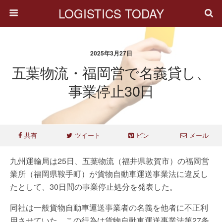
LOGISTICS TODAY
2025年3月27日
五葉物流・福岡営で名義貸し、
事業停止30日
共有
ツイート
ピン
メール
九州運輸局は25日、五葉物流（福井県敦賀市）の福岡営
業所（福岡県鞍手町）が貨物自動車運送事業法に違反し
たとして、30日間の事業停止処分を発表した。
同社は一般貨物自動車運送事業者の名義を他者に不正利
用させていた。この行為は貨物自動車運送事業法第27条