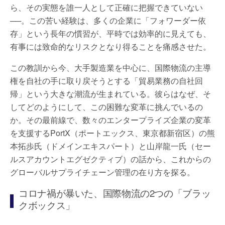
ら、その実態を誰一人として正確に把握できていない
──。この苦い経験は、多くの企業に「フォワーダー依
存」という長年の慣習が、平時では効率的に見えても、
有事には致命的なリスクとなり得ることを痛感させた。
この教訓から今、大手製造業を中心に、国際物流の主導
権を自社の手に取り戻そうとする「貿易業務の自社回
帰」という大きな潮流が生まれている。彼らはなぜ、そ
してどのようにして、この困難な変革に挑んでいるの
か。その最前線で、数々のエンタープライズ企業の変革
を支援するPortX（ポートエックス、東京都新宿区）の熊
本拓歩氏（ドメインエキスパート）と山岸龍一氏（セー
ルスアカウントエグゼクティブ）の話から、これからの
グローバルサプライチェーン管理の在り方を探る。
コロナ禍が暴いた、国際物流の2つの「ブラッ
クボックス」