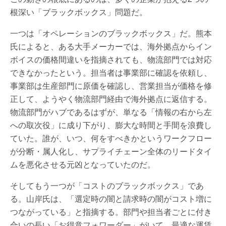
根深い「ブラックボックス」問題だ。
一つは「オペレーションのブラックボックス」だ。熊本
氏によると、ある大手メーカーでは、海外拠点からイン
ボイスの価格間違いを指摘されても、物流部門では対応
できなかったという。担当者は事業部に確認を依頼し、
事業部は生産部門に原価を確認し、営業担当が価格を修
正して、ようやく物流部門経由で海外拠点に返信する。
物流部門がハブであるはずが、単なる「情報の右から左
への取次役」に成り下がり、膨大な時間と手間を浪費し
ていた。誰が、いつ、何をすべきかというワークフロー
が分断・属人化し、サプライチェーン全体のリードタイ
ムを悪化させる元凶となっていたのだ。
そしてもう一つが「コストのブラックボックス」であ
る。山岸氏は、「選定時の闇と請求時の闇がコスト増に
つながっている」と指摘する。部門や担当者ごとに付き
合いの長い「お得意フォワーダー」がいて、最適な運賃