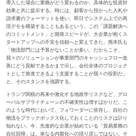
導入した場合に業務がどう変わるのか、具体的な投資対
効果と共に提示する。時には、顧客から預かった入札や
請求書のフォーマットを使い、即日でシステム上での再
現デモを構築することもあるという。この「課題解決へ
のコミットメント」と開発スピードが、大企業が抱くス
タートアップへの不安を信頼へと変えてきた。熊本氏も
「物流部門には予算がないことが多い。だからこそ、
我々のソリューションが事業部門のキャッシュフロー改
善にどう貢献できるかまで示し、会社全体のプロジェク
トとして推進できるよう支援することが我々の役割だ」
と、そのスタンスを強調する。
トランプ関税の再来や激化する地政学リスクなど、グロ
ーバルサプライチェーンの不確実性は増すばかりだ。こ
のような時代において、フォワーダーに依存し、自社の
物流をブラックボックス化しておくことのリスクは計り
知れない。今、先進的な企業が始めている「貿易業務の
自社回帰」は、単なる内製化への揺り戻しではない。そ