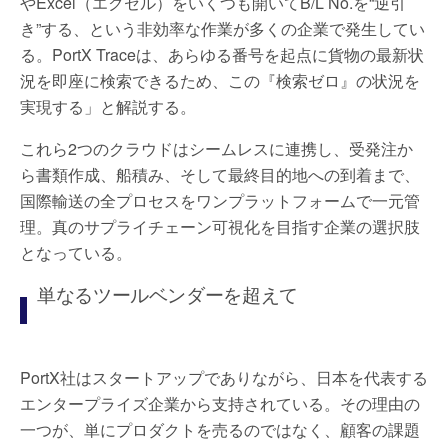
やExcel（エクセル）をいくつも開いてB/L No.を“逆引
き”する、という非効率な作業が多くの企業で発生してい
る。PortX Traceは、あらゆる番号を起点に貨物の最新状
況を即座に検索できるため、この『検索ゼロ』の状況を
実現する」と解説する。
これら2つのクラウドはシームレスに連携し、受発注か
ら書類作成、船積み、そして最終目的地への到着まで、
国際輸送の全プロセスをワンプラットフォームで一元管
理。真のサプライチェーン可視化を目指す企業の選択肢
となっている。
単なるツールベンダーを超えて
PortX社はスタートアップでありながら、日本を代表する
エンタープライズ企業から支持されている。その理由の
一つが、単にプロダクトを売るのではなく、顧客の課題