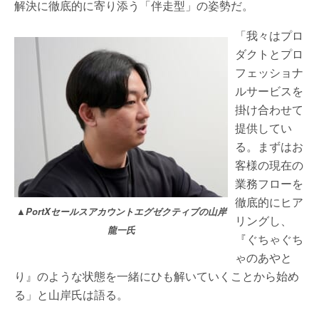
解決に徹底的に寄り添う「伴走型」の姿勢だ。
「我々はプロ
ダクトとプロ
フェッショナ
ルサービスを
掛け合わせて
提供してい
る。まずはお
客様の現在の
業務フローを
徹底的にヒア
▲PortXセールスアカウントエグゼクティブの山岸
リングし、
龍一氏
『ぐちゃぐち
ゃのあやと
り』のような状態を一緒にひも解いていくことから始め
る」と山岸氏は語る。