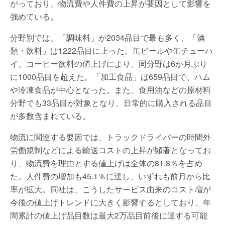
がっており、物流費や人件費の上昇が要因として影響を
強めている。
分野別では、「調味料」が2034品目で最も多く、「酒
類・飲料」は1222品目に上った。缶ビールや缶チューハ
イ、コーヒー飲料の値上げにより、同分野は6か月ぶり
に1000品目を超えた。「加工食品」は659品目で、ハム
や冷凍食品が中心となった。また、食用油などの原材料
分野でも33品目が対象となり、日常的に購入される品目
が多数含まれている。
物流に関連する要因では、トラックドライバーの時間外
労働規制などによる輸送コストの上昇が顕著となってお
り、物流費を理由とする値上げは全体の81.8％を占め
た。人件費の増加も45.1％に達し、いずれも前月から比
率が拡大。同社は、こうしたサービス由来のコスト増が
今後の値上げトレンドに大きく影響するとしており、年
間累計の値上げ品目数は最大2万品目前後に達する可能