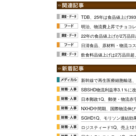
TDB、25年は食品値上げ3
明治、物流費上昇でチョコレ
22年の食品値上げが2万品目
日清食品、原材料・物流コス
飲食料品値上げは2万品目超
新幹線で再生医療細胞輸送
SBSHD物流利益率3.1％
日本郵政1Q、郵便・物流赤
NXHD中間期、国際物流伸び
SGHD1Q、モリソン連結効
ロジスティード1Q、売上1