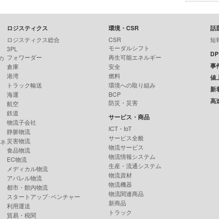
ロジスティクス
環境・CSR
話
ロジスティクス総合
CSR
短
モーダルシフト
3PL
D
フォワーダー
再生可能エネルギー
の
事
倉庫
安全
港湾
燃料
値
トラック輸送
環境への取り組み
新
海運
BCP
高
防災・災害
航空
鉄道
サービス・商品
物流子会社
ICT・IoT
静脈物流
サービス全般
災害物流
ンネ
物流サービス
食品物流
物流情報システム
EC物流
生産・流通システム
メディカル物流
物流資材
アパレル物流
物流機器
都市・館内物流
物流関連商品
スタートアップ･ベンチャー
新商品
利用運送
トラック
貿易・税関