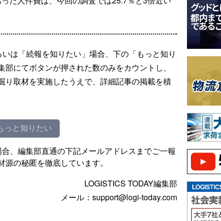
あった人件費は、今回の調査では25.7％と3倍近い
るいは「続報を知りたい」場合、下の「もっと知り
集部にてボタンが押された数のみをカウントし、
掘り取材を実施したうえで、詳細記事の掲載を積
もっと知りたい
場合、編集部直通の下記メールアドレスまでご一報
材源の秘匿を徹底しています。
LOGISTICS TODAY編集部
メール：support@logi-today.com