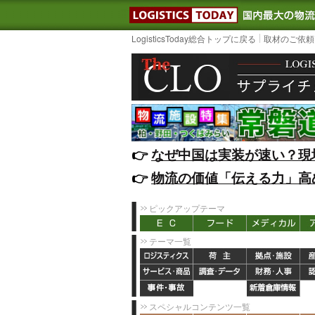
LOGISTIC
LogisticsToday総合トップに戻る
取材のご依頼
👉️
なぜ中国は実装が速い？現
👉️
物流の価値「伝える力」高
ピックアップテーマ
テーマ一覧
スペシャルコンテンツ一覧