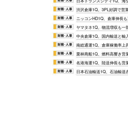
日本トランスシティ1Q、海
渋沢倉庫1Q、3PL好調で営
ニッコンHD1Q、倉庫伸長
ヤマタネ1Q、物流増収も一
中央倉庫1Q、国内輸送と輸
南総通運1Q、倉庫稼働率上
栗林商船1Q、燃料高響き営
名港海運1Q、陸送伸長も営業
日本石油輸送1Q、石油輸送