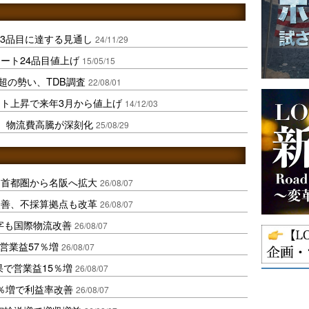
933品目に達する見通し
24/11/29
ート24品目値上げ
15/05/15
超の勢い、TDB調査
22/08/01
ト上昇で来年3月から値上げ
14/12/03
、物流費高騰が深刻化
25/08/29
、首都圏から名阪へ拡大
26/08/07
に改善、不採算拠点も改革
26/08/07
字も国際物流改善
26/08/07
営業益57％増
26/08/07
果で営業益15％増
26/08/07
2％増で利益率改善
26/08/07