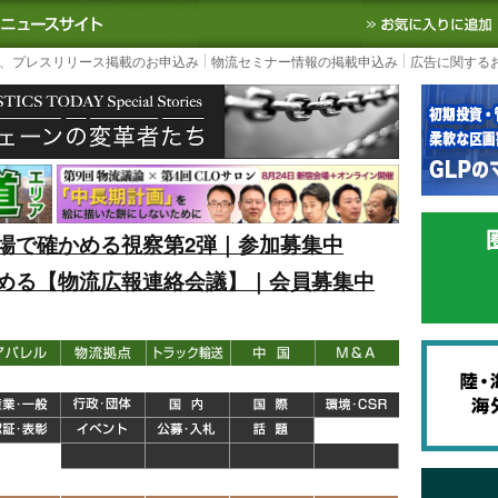
S TODAY｜国内最大の物流ニュースサイト
3PL, SCMなど国内外の最新の物流
、プレスリリース掲載のお申込み
物流セミナー情報の掲載申込み
広告に関する
場で確かめる視察第2弾｜参加募集中
める【物流広報連絡会議】｜会員募集中