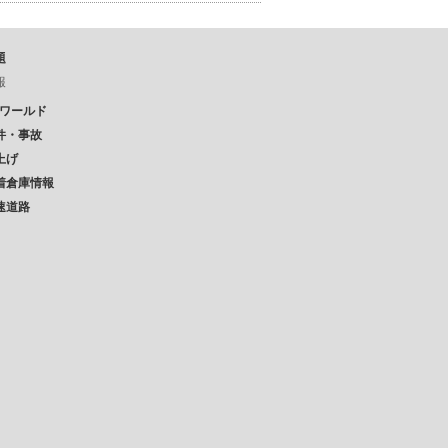
題
報
Pワールド
件・事故
上げ
着倉庫情報
速道路