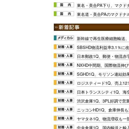
東名・美合PA下り、マクドナル
東名道・美合PAのマクドナル
新幹線で再生医療細胞輸送
SBSHD物流利益率3.1％
日本郵政1Q、郵便・物流赤
NXHD中間期、国際物流伸び
SGHD1Q、モリソン連結効
ロジスティード1Q、売上1
日本トランスシティ1Q、海
渋沢倉庫1Q、3PL好調で営
ニッコンHD1Q、倉庫伸長
ヤマタネ1Q、物流増収も一
中央倉庫1Q、国内輸送と輸