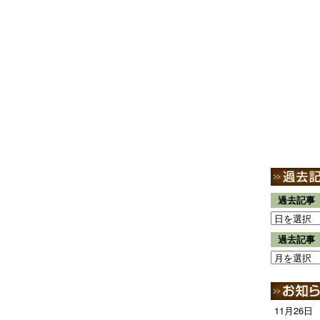
過去記事
過去記事
11月26日