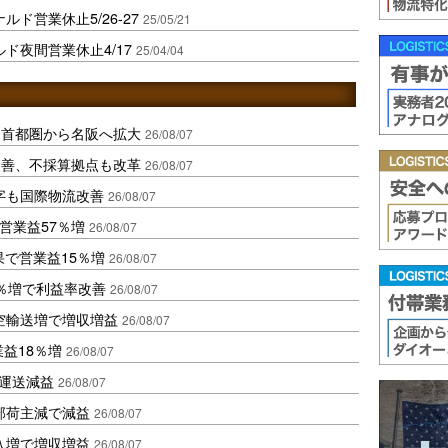
ド営業休止5/26-27
25/05/21
ド夜間営業休止4/17
25/04/04
、首都圏から名阪へ拡大
26/08/07
に改善、不採算拠点も改革
26/08/07
字も国際物流改善
26/08/07
営業益57％増
26/08/07
果で営業益15％増
26/08/07
2％増で利益率改善
26/08/07
空輸送増で増収増益
26/08/07
業益18％増
26/08/07
も運送減益
26/08/07
部荷主減で減益
26/08/07
入増で増収増益
26/08/07