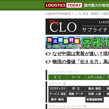
LOGISTIC
LogisticsToday総合トップに戻る
取材のご依頼
👉️
なぜ中国は実装が速い？現
👉️
物流の価値「伝える力」高
ピックアップテーマ
テーマ一覧
スペシャルコンテンツ一覧