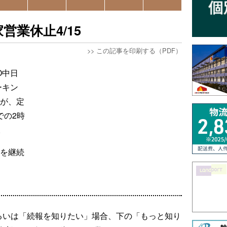
営業休止4/15
>>
この記事を印刷する（PDF）
O中日
ーキン
」が、定
での2時
。
業を継続
るいは「続報を知りたい」場合、下の「もっと知り