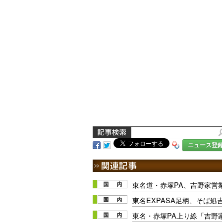
ニュース登
東名道・赤塚PA、吉野家営業
東名EXPASA足柄、そば処吉
東名・赤塚PA上り線「吉野