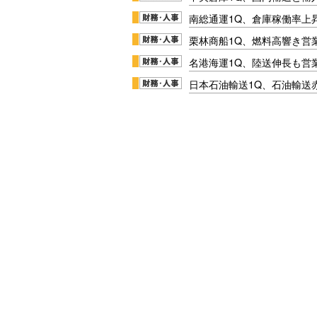
南総通運1Q、倉庫稼働率上
栗林商船1Q、燃料高響き営
名港海運1Q、陸送伸長も営業
日本石油輸送1Q、石油輸送