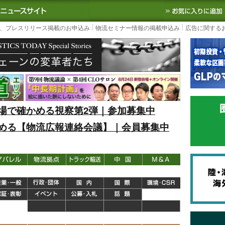
S TODAY｜国内最大の物流ニュースサイト
3PL, SCMなど国内外の最新の物流
、プレスリリース掲載のお申込み
物流セミナー情報の掲載申込み
広告に関する
場で確かめる視察第2弾｜参加募集中
める【物流広報連絡会議】｜会員募集中