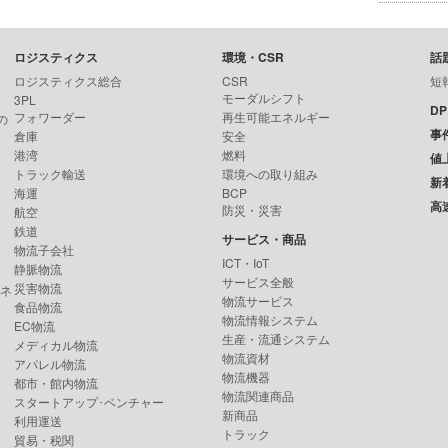
ロジスティクス
環境・CSR
話
ロジスティクス総合
CSR
短
モーダルシフト
3PL
D
フォワーダー
再生可能エネルギー
の
事
倉庫
安全
港湾
燃料
値
トラック輸送
環境への取り組み
新
海運
BCP
高
防災・災害
航空
鉄道
サービス・商品
物流子会社
ICT・IoT
静脈物流
サービス全般
災害物流
ンネ
物流サービス
食品物流
物流情報システム
EC物流
生産・流通システム
メディカル物流
物流資材
アパレル物流
物流機器
都市・館内物流
物流関連商品
スタートアップ･ベンチャー
新商品
利用運送
トラック
貿易・税関