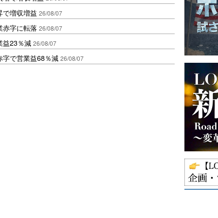
昇で増収増益
26/08/07
業赤字に転落
26/08/07
益23％減
26/08/07
赤字で営業益68％減
26/08/07