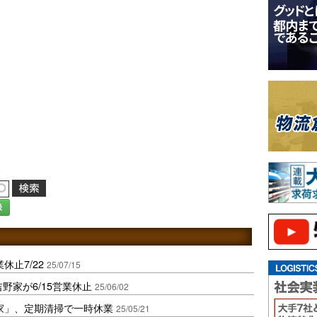
録
休止7/22
25/07/15
野家が6/15営業休止
25/06/02
家」、定期清掃で一時休業
25/05/21