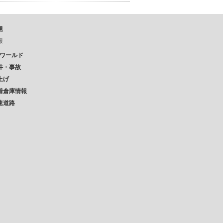
題
報
Pワールド
件・事故
上げ
着倉庫情報
速道路