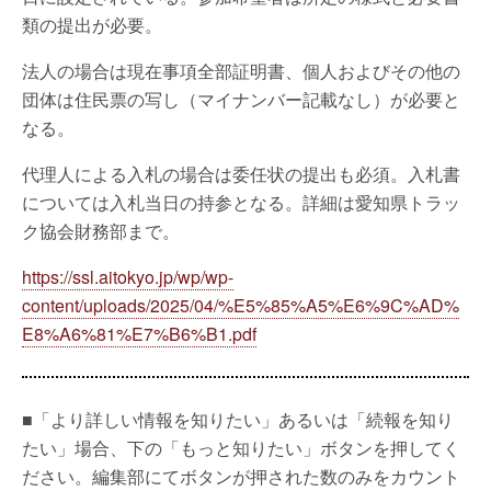
類の提出が必要。
法人の場合は現在事項全部証明書、個人およびその他の
団体は住民票の写し（マイナンバー記載なし）が必要と
なる。
代理人による入札の場合は委任状の提出も必須。入札書
については入札当日の持参となる。詳細は愛知県トラッ
ク協会財務部まで。
https://ssl.aitokyo.jp/wp/wp-
content/uploads/2025/04/%E5%85%A5%E6%9C%AD%
E8%A6%81%E7%B6%B1.pdf
■「より詳しい情報を知りたい」あるいは「続報を知り
たい」場合、下の「もっと知りたい」ボタンを押してく
ださい。編集部にてボタンが押された数のみをカウント