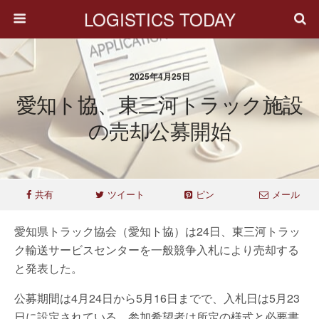
LOGISTICS TODAY
2025年4月25日
愛知ト協、東三河トラック施設
の売却公募開始
共有
ツイート
ピン
メール
愛知県トラック協会（愛知ト協）は24日、東三河トラッ
ク輸送サービスセンターを一般競争入札により売却する
と発表した。
公募期間は4月24日から5月16日までで、入札日は5月23
日に設定されている。参加希望者は所定の様式と必要書