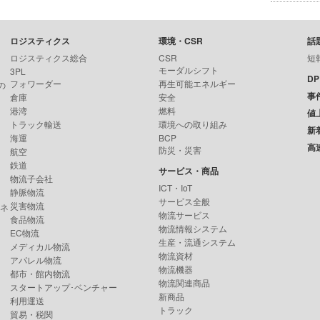
ロジスティクス
環境・CSR
話
ロジスティクス総合
CSR
短
モーダルシフト
3PL
D
フォワーダー
再生可能エネルギー
の
事
倉庫
安全
港湾
燃料
値
トラック輸送
環境への取り組み
新
海運
BCP
高
防災・災害
航空
鉄道
サービス・商品
物流子会社
ICT・IoT
静脈物流
サービス全般
災害物流
ンネ
物流サービス
食品物流
物流情報システム
EC物流
生産・流通システム
メディカル物流
物流資材
アパレル物流
物流機器
都市・館内物流
物流関連商品
スタートアップ･ベンチャー
新商品
利用運送
トラック
貿易・税関