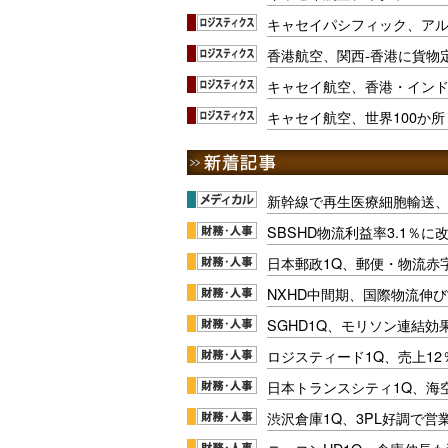
キャセイパシフィック、ア
香港航空、関西-香港に貨物
キャセイ航空、香港・イン
キャセイ航空、世界100か
新幹線で再生医療細胞輸送
SBSHD物流利益率3.1％
日本郵政1Q、郵便・物流赤
NXHD中間期、国際物流伸び
SGHD1Q、モリソン連結効
ロジスティード1Q、売上1
日本トランスシティ1Q、海
渋沢倉庫1Q、3PL好調で営