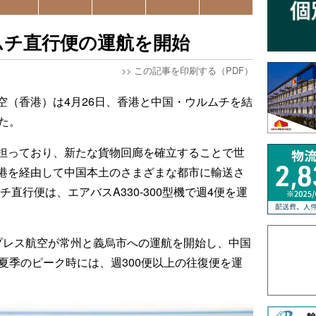
ムチ直行便の運航を開始
>>
この記事を印刷する（PDF）
空（香港）は4月26日、香港と中国・ウルムチを結
た。
担っており、新たな貨物回廊を確立することで世
港を経由して中国本土のさまざまな都市に輸送さ
直行便は、エアバスA330-300型機で週4便を運
プレス航空が常州と義烏市への運航を開始し、中国
夏季のピーク時には、週300便以上の往復便を運