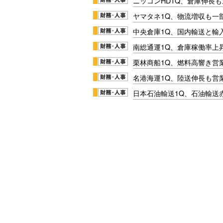
ニッコンHD1Q、倉庫伸長
ヤマタネ1Q、物流増収も一
中央倉庫1Q、国内輸送と輸
南総通運1Q、倉庫稼働率上
栗林商船1Q、燃料高響き営
名港海運1Q、陸送伸長も営業
日本石油輸送1Q、石油輸送