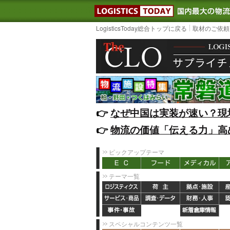
LOGISTIC
LogisticsToday総合トップに戻る
取材のご依頼
👉️
なぜ中国は実装が速い？現
👉️
物流の価値「伝える力」高
ピックアップテーマ
テーマ一覧
スペシャルコンテンツ一覧