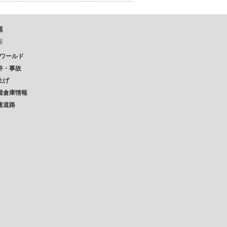
題
報
Pワールド
件・事故
上げ
着倉庫情報
速道路