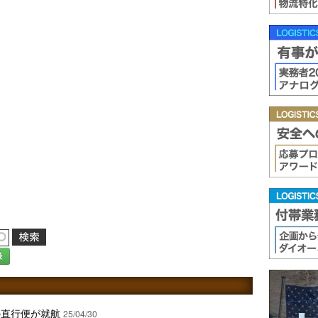
録
の直行便が就航
25/04/30