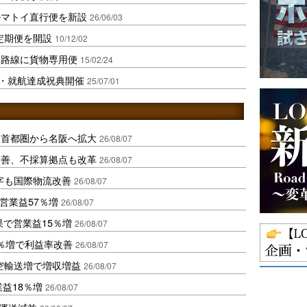
ルマトイ直行便を新設
26/06/03
定期便を開設
10/12/02
ド路線に貨物専用便
15/02/24
所・就航達成祝典開催
25/07/01
、首都圏から名阪へ拡大
26/08/07
に改善、不採算拠点も改革
26/08/07
字も国際物流改善
26/08/07
営業益57％増
26/08/07
果で営業益15％増
26/08/07
2％増で利益率改善
26/08/07
空輸送増で増収増益
26/08/07
業益18％増
26/08/07