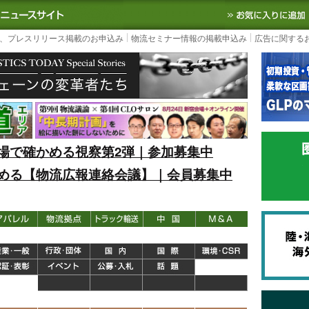
S TODAY｜国内最大の物流ニュースサイト
3PL, SCMなど国内外の最新の物流
、プレスリリース掲載のお申込み
物流セミナー情報の掲載申込み
広告に関する
場で確かめる視察第2弾｜参加募集中
める【物流広報連絡会議】｜会員募集中