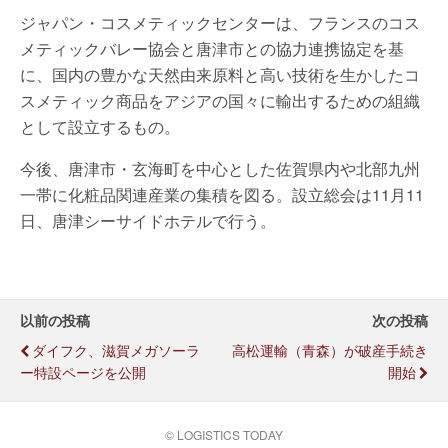
ジャパン・コスメティックセンターは、フランスのコス
メティックバレー協会と唐津市との協力連携協定を基
に、国内の豊かな天然由来原料と高い技術を生かしたコ
スメティック商品をアジアの国々に輸出するための組織
として設立するもの。
今後、唐津市・玄海町を中心とした佐賀県内や北部九州
一帯に化粧品関連産業の集積を図る。設立総会は11月11
日、唐津シーサイドホテルで行う。
以前の投稿
次の投稿
ダイフク、滋賀メガソーラ
高松運輸（青森）が破産手続き
ー特設ページを公開
開始
© LOGISTICS TODAY