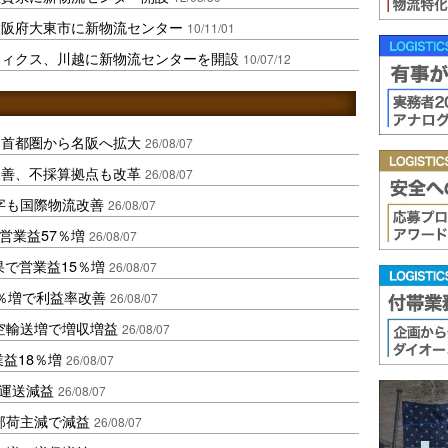
大阪府大東市に新物流センター
10/11/01
ティクス、川越に新物流センターを開設
10/07/12
、首都圏から名阪へ拡大
26/08/07
に改善、不採算拠点も改革
26/08/07
字も国際物流改善
26/08/07
営業益57％増
26/08/07
果で営業益15％増
26/08/07
2％増で利益率改善
26/08/07
空輸送増で増収増益
26/08/07
業益18％増
26/08/07
も運送減益
26/08/07
部荷主減で減益
26/08/07