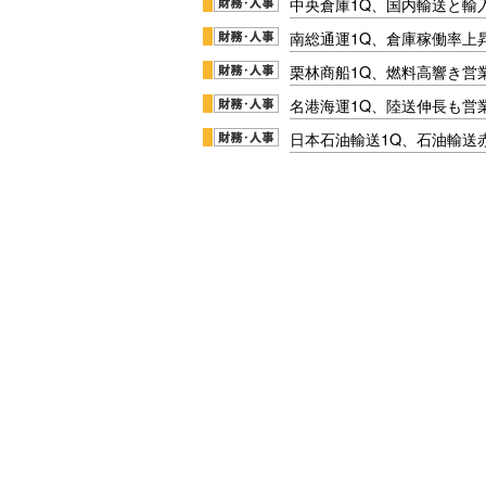
中央倉庫1Q、国内輸送と輸
南総通運1Q、倉庫稼働率上
栗林商船1Q、燃料高響き営
名港海運1Q、陸送伸長も営業
日本石油輸送1Q、石油輸送