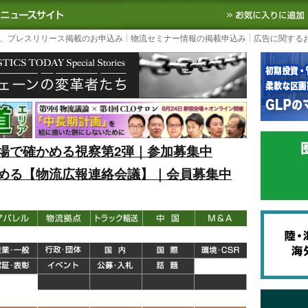
S TODAY｜国内最大の物流ニュースサイト
3PL, SCMなど国内外の最新の物流
、プレスリリース掲載のお申込み
物流セミナー情報の掲載申込み
広告に関する
場で確かめる視察第2弾｜参加募集中
める【物流広報連絡会議】｜会員募集中