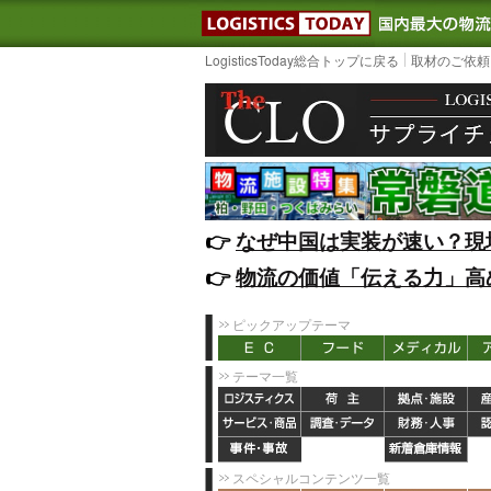
LOGISTIC
LogisticsToday総合トップに戻る
取材のご依頼
👉️
なぜ中国は実装が速い？現
👉️
物流の価値「伝える力」高
ピックアップテーマ
テーマ一覧
スペシャルコンテンツ一覧