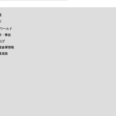
題
報
Pワールド
件・事故
上げ
着倉庫情報
速道路