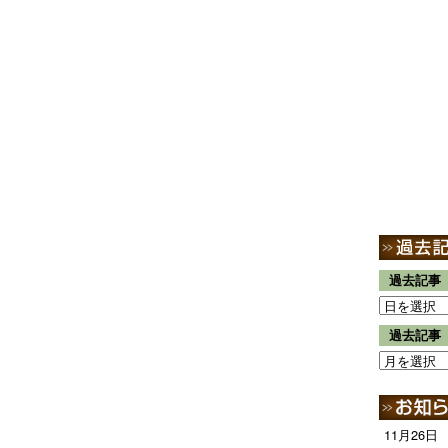
過去記事
過去記事
11月26日