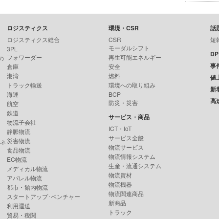
ロジスティクス
環境・CSR
話
ロジスティクス総合
CSR
短
モーダルシフト
3PL
D
フォワーダー
再生可能エネルギー
の
事
倉庫
安全
港湾
燃料
値
トラック輸送
環境への取り組み
新
海運
BCP
高
防災・災害
航空
鉄道
サービス・商品
物流子会社
ICT・IoT
静脈物流
サービス全般
災害物流
ンネ
物流サービス
食品物流
物流情報システム
EC物流
生産・流通システム
メディカル物流
物流資材
アパレル物流
物流機器
都市・館内物流
物流関連商品
スタートアップ･ベンチャー
新商品
利用運送
トラック
貿易・税関