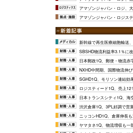
アマゾンジャパン・ロジ、
アマゾンジャパン・ロジス
新幹線で再生医療細胞輸送
SBSHD物流利益率3.1％
日本郵政1Q、郵便・物流赤
NXHD中間期、国際物流伸び
SGHD1Q、モリソン連結効
ロジスティード1Q、売上1
日本トランスシティ1Q、海
渋沢倉庫1Q、3PL好調で営
ニッコンHD1Q、倉庫伸長
ヤマタネ1Q、物流増収も一