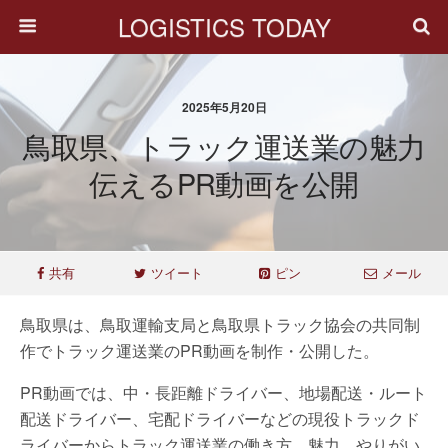
LOGISTICS TODAY
2025年5月20日
鳥取県、トラック運送業の魅力
伝えるPR動画を公開
共有
ツイート
ピン
メール
鳥取県は、鳥取運輸支局と鳥取県トラック協会の共同制
作でトラック運送業のPR動画を制作・公開した。
PR動画では、中・長距離ドライバー、地場配送・ルート
配送ドライバー、宅配ドライバーなどの現役トラックド
ライバーからトラック運送業の働き方、魅力、やりがい