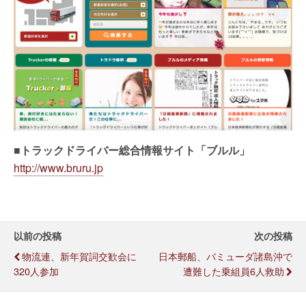
■トラックドライバー総合情報サイト「ブルル」
http://www.bruru.jp
以前の投稿
次の投稿
物流連、新年賀詞交歓会に
日本郵船、バミューダ諸島沖で
320人参加
遭難した乗組員6人救助