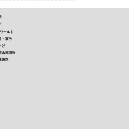
題
報
Pワールド
件・事故
上げ
着倉庫情報
速道路