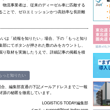
。物流事業者は、従来のディーゼル車に匹敵する
ることで、ゼロエミッションかつ高効率な長距離
るいは「続報を知りたい」場合、下の「もっと知り
集部にてボタンが押された数のみをカウントし、
掘り取材を実施したうえで、詳細記事の掲載を積
もっと知りたい
場合、編集部直通の下記メールアドレスまでご一報
材源の秘匿を徹底しています。
LOGISTICS TODAY編集部
メール：support@logi-today.com