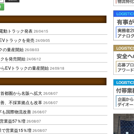
録
型電動トラック発表
26/04/15
EVトラックを発売
24/09/05
ックの量産開始
26/08/03
ックを発売開始
24/06/12
からEVトラックの量産開始
24/09/18
、首都圏から名阪へ拡大
26/08/07
に改善、不採算拠点も改革
26/08/07
字も国際物流改善
26/08/07
営業益57％増
26/08/07
果で営業益15％増
26/08/07