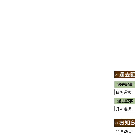
過去記事
過去記事
11月26日