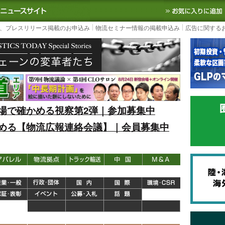
S TODAY｜国内最大の物流ニュースサイト
3PL, SCMなど国内外の最新の物流
、プレスリリース掲載のお申込み
物流セミナー情報の掲載申込み
広告に関する
場で確かめる視察第2弾｜参加募集中
める【物流広報連絡会議】｜会員募集中