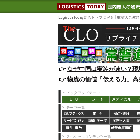
LOGISTIC
LogisticsToday総合トップに戻る
取材のご依頼
👉️
なぜ中国は実装が速い？現
👉️
物流の価値「伝える力」高
ピックアップテーマ
テーマ一覧
スペシャルコンテンツ一覧