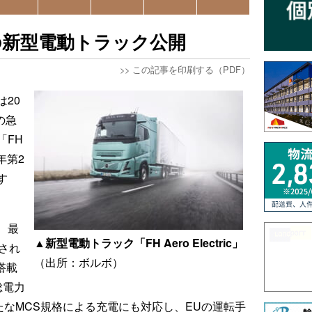
の新型電動トラック公開
>>
この記事を印刷する（PDF）
20
の急
「FH
6年第2
す
、最
▲新型電動トラック「FH Aero Electric」
され
（出所：ボルボ）
搭載
総電力
たなMCS規格による充電にも対応し、EUの運転手