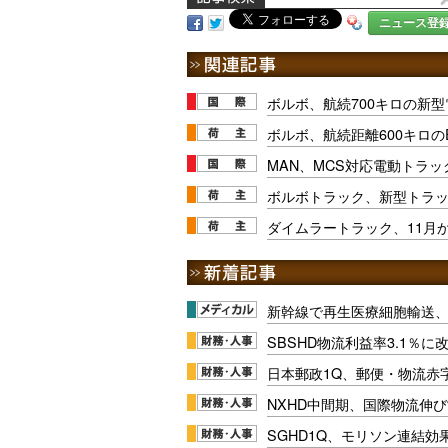
ニュース登
ボルボ、航続700キロの新
ボルボ、航続距離600キロの
MAN、MCS対応電動トラ
ボルボトラック、新型トラ
ダイムラートラック、11月
新幹線で再生医療細胞輸送
SBSHD物流利益率3.1％
日本郵政1Q、郵便・物流赤
NXHD中間期、国際物流伸び
SGHD1Q、モリソン連結効