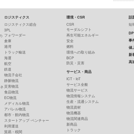
ロジスティクス
環境・CSR
話
ロジスティクス総合
CSR
短
モーダルシフト
3PL
D
フォワーダー
再生可能エネルギー
の
事
倉庫
安全
港湾
燃料
値
トラック輸送
環境への取り組み
新
海運
BCP
高
防災・災害
航空
鉄道
サービス・商品
物流子会社
ICT・IoT
静脈物流
サービス全般
災害物流
ンネ
物流サービス
食品物流
物流情報システム
EC物流
生産・流通システム
メディカル物流
物流資材
アパレル物流
物流機器
都市・館内物流
物流関連商品
スタートアップ･ベンチャー
新商品
利用運送
トラック
貿易・税関