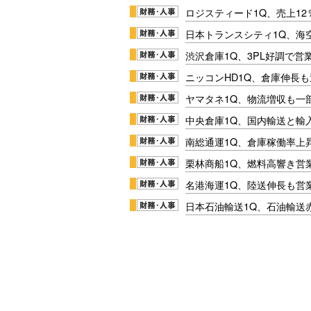
ロジスティード1Q、売上1
日本トランスシティ1Q、海
渋沢倉庫1Q、3PL好調で営
ニッコンHD1Q、倉庫伸長
ヤマタネ1Q、物流増収も一
中央倉庫1Q、国内輸送と輸
南総通運1Q、倉庫稼働率上
栗林商船1Q、燃料高響き営
名港海運1Q、陸送伸長も営業
日本石油輸送1Q、石油輸送