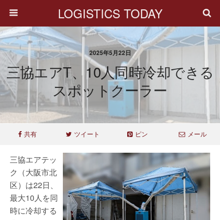
LOGISTICS TODAY
2025年5月22日
三協エアT、10人同時冷却できる
スポットクーラー
共有
ツイート
ピン
メール
三協エアテッ
ク（大阪市北
区）は22日、
最大10人を同
時に冷却する