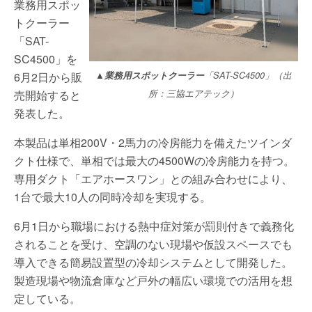
業務用スポッ
トクーラー
「SAT-
SC4500」を
▲
業務用スポットクーラー
「SAT-SC4500」（出
6月2日から販
所：三協エアテック）
売開始すると
発表した。
本製品は単相200V・2馬力の冷房能力を備えたツインダ
クト仕様で、単相では最大の4500Wの冷房能力を持つ。
専用ダクト「エアホースワン」との組み合わせにより、
1台で最大10人の同時冷却を実現する。
6月1日から職場における熱中症対策が罰則付きで義務化
されることを受け、空調のない現場や仮設スペースでも
導入できる簡易設置型の冷却システムとして開発した。
製造現場や物流倉庫など戸外の幅広い環境での活用を想
定している。