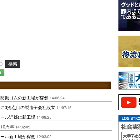
録
車防振ゴムの新工場が稼働
14/06/24
に3拠点目の製造子会社設立
11/07/15
ロール近郊に新工場
11/08/25
10周年
14/02/05
ロール新工場が稼働
12/03/02