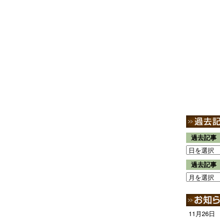
過去記事
過去記事
11月26日