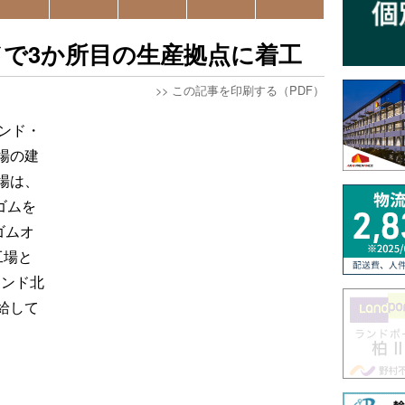
で3か所目の生産拠点に着工
>>
この記事を印刷する（PDF）
ンド・
場の建
場は、
ゴムを
ゴムオ
工場と
インド北
給して