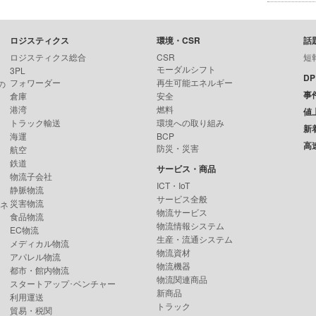
ロジスティクス
環境・CSR
話
ロジスティクス総合
CSR
短
モーダルシフト
3PL
D
フォワーダー
再生可能エネルギー
の
事
倉庫
安全
港湾
燃料
値
トラック輸送
環境への取り組み
新
海運
BCP
高
防災・災害
航空
鉄道
サービス・商品
物流子会社
ICT・IoT
静脈物流
サービス全般
災害物流
ンネ
物流サービス
食品物流
物流情報システム
EC物流
生産・流通システム
メディカル物流
物流資材
アパレル物流
物流機器
都市・館内物流
物流関連商品
スタートアップ･ベンチャー
新商品
利用運送
トラック
貿易・税関