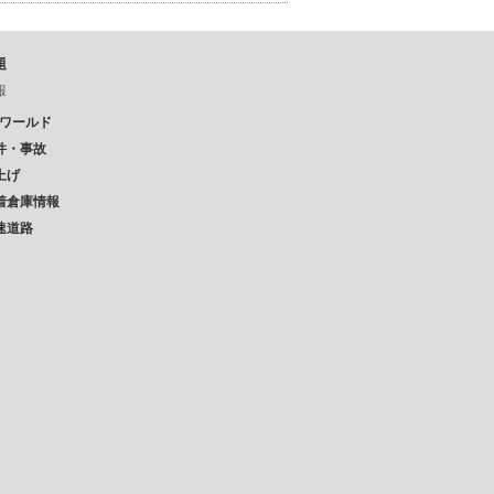
題
報
Pワールド
件・事故
上げ
着倉庫情報
速道路