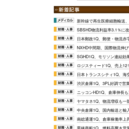
新幹線で再生医療細胞輸送
SBSHD物流利益率3.1％
日本郵政1Q、郵便・物流赤
NXHD中間期、国際物流伸び
SGHD1Q、モリソン連結効
ロジスティード1Q、売上1
日本トランスシティ1Q、海
渋沢倉庫1Q、3PL好調で営
ニッコンHD1Q、倉庫伸長
ヤマタネ1Q、物流増収も一
中央倉庫1Q、国内輸送と輸
南総通運1Q、倉庫稼働率上
栗林商船1Q、燃料高響き営