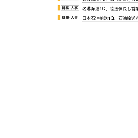
名港海運1Q、陸送伸長も営業
日本石油輸送1Q、石油輸送