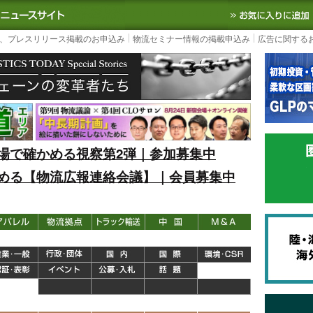
S TODAY｜国内最大の物流ニュースサイト
3PL, SCMなど国内外の最新の物流
、プレスリリース掲載のお申込み
物流セミナー情報の掲載申込み
広告に関する
場で確かめる視察第2弾｜参加募集中
める【物流広報連絡会議】｜会員募集中