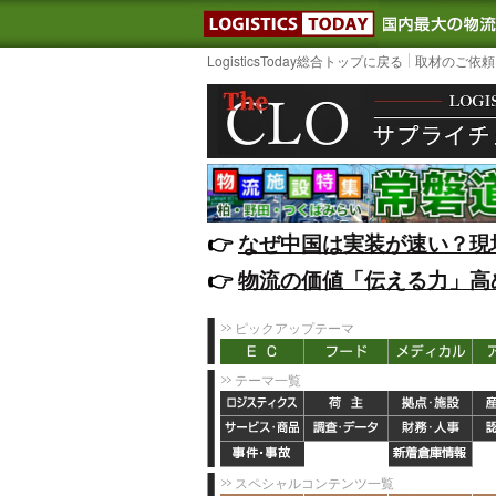
LOGISTIC
LogisticsToday総合トップに戻る
取材のご依頼
👉️
なぜ中国は実装が速い？現
👉️
物流の価値「伝える力」高
ピックアップテーマ
テーマ一覧
スペシャルコンテンツ一覧