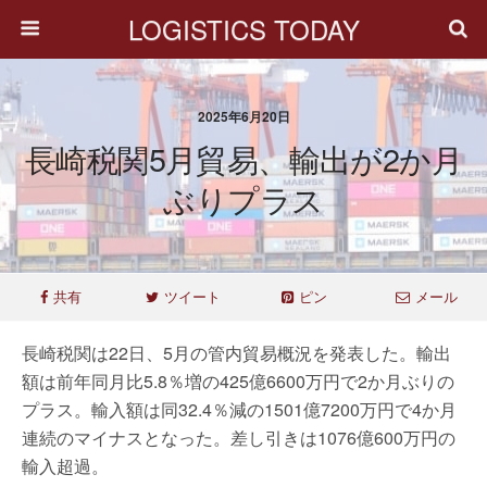
LOGISTICS TODAY
2025年6月20日
長崎税関5月貿易、輸出が2か月
ぶりプラス
共有
ツイート
ピン
メール
長崎税関は22日、5月の管内貿易概況を発表した。輸出
額は前年同月比5.8％増の425億6600万円で2か月ぶりの
プラス。輸入額は同32.4％減の1501億7200万円で4か月
連続のマイナスとなった。差し引きは1076億600万円の
輸入超過。