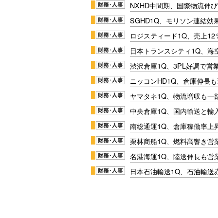
NXHD中間期、国際物流伸び
SGHD1Q、モリソン連結効
ロジスティード1Q、売上1
日本トランスシティ1Q、海
渋沢倉庫1Q、3PL好調で営
ニッコンHD1Q、倉庫伸長
ヤマタネ1Q、物流増収も一
中央倉庫1Q、国内輸送と輸
南総通運1Q、倉庫稼働率上
栗林商船1Q、燃料高響き営
名港海運1Q、陸送伸長も営業
日本石油輸送1Q、石油輸送