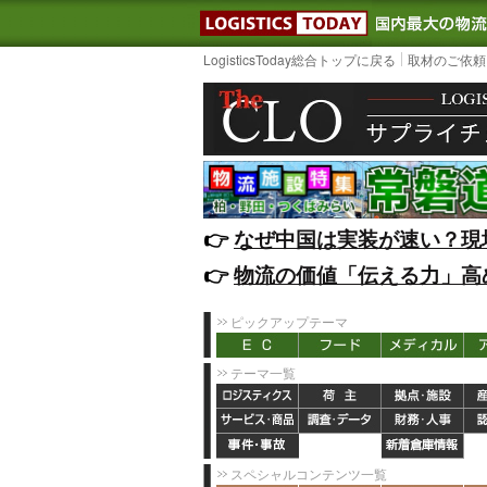
LOGISTIC
LogisticsToday総合トップに戻る
取材のご依頼
👉️
なぜ中国は実装が速い？現
👉️
物流の価値「伝える力」高
ピックアップテーマ
テーマ一覧
スペシャルコンテンツ一覧