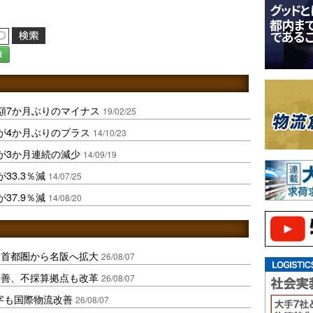
録
額7か月ぶりのマイナス
19/02/25
が4か月ぶりのプラス
14/10/23
が3か月連続の減少
14/09/19
33.3％減
14/07/25
37.9％減
14/08/20
、首都圏から名阪へ拡大
26/08/07
に改善、不採算拠点も改革
26/08/07
字も国際物流改善
26/08/07