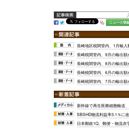
ニュース登
長崎地区税関管内、1月輸入
長崎税関管内、9月の輸出額
長崎税関管内、8月の輸出額
長崎税関管内、6月の輸出額が
長崎税関管内、7月の輸出額が
新幹線で再生医療細胞輸送
SBSHD物流利益率3.1％
日本郵政1Q、郵便・物流赤