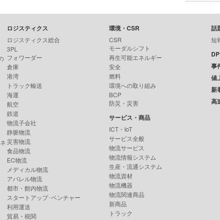
ロジスティクス
環境・CSR
話
ロジスティクス総合
CSR
短
モーダルシフト
3PL
D
フォワーダー
再生可能エネルギー
の
事
倉庫
安全
港湾
燃料
値
トラック輸送
環境への取り組み
新
海運
BCP
高
防災・災害
航空
鉄道
サービス・商品
物流子会社
ICT・IoT
静脈物流
サービス全般
災害物流
ンネ
物流サービス
食品物流
物流情報システム
EC物流
生産・流通システム
メディカル物流
物流資材
アパレル物流
物流機器
都市・館内物流
物流関連商品
スタートアップ･ベンチャー
新商品
利用運送
トラック
貿易・税関