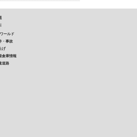
題
報
Pワールド
件・事故
上げ
着倉庫情報
速道路