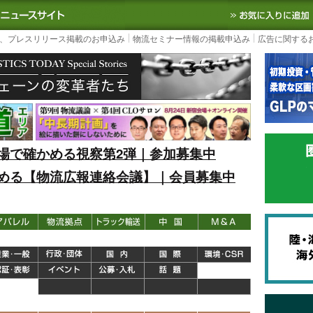
S TODAY｜国内最大の物流ニュースサイト
3PL, SCMなど国内外の最新の物流
、プレスリリース掲載のお申込み
物流セミナー情報の掲載申込み
広告に関する
場で確かめる視察第2弾｜参加募集中
める【物流広報連絡会議】｜会員募集中