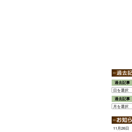
過去記事
過去記事
11月26日