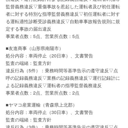
監督義務違反▽重傷事故を惹起した運転者及び初任運転
者に対する特別な指導監督義務違反▽初任運転者に対す
る運転適性診断受診義務違反▽自動車事故報告規則に規
定する事故の届出違反
事業者点数：5点、営業所点数：5点
■友進商事（山形県南陽市）
処分内容：車両停止（20日車）、文書警告
監査の端緒：監査方針
違反行為（5件）：乗務時間等基準告示の遵守違反▽点
呼の記録義務違反▽業務の記録義務違反▽運行記録計に
よる記録義務違反▽運転者の指導監督義務違反
事業者点数：2点、営業所点数：2点
■ヤマコ産業運輸（青森県上北郡）
処分内容：車両停止（30日車）、文書警告
監査の端緒：監査方針
違反行為（3件）：乗務時間等基準告示の遵守違反▽点