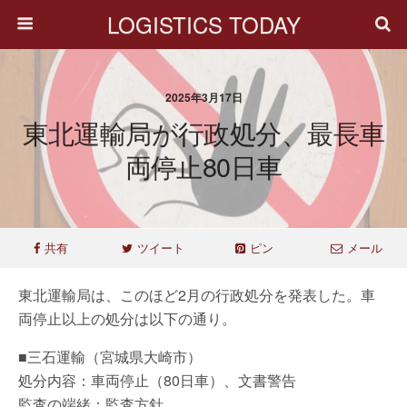
LOGISTICS TODAY
2025年3月17日
東北運輸局が行政処分、最長車
両停止80日車
共有
ツイート
ピン
メール
東北運輸局は、このほど2月の行政処分を発表した。車
両停止以上の処分は以下の通り。
■三石運輸（宮城県大崎市）
処分内容：車両停止（80日車）、文書警告
監査の端緒：監査方針