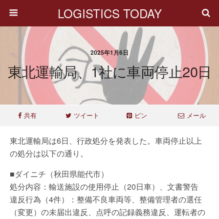
LOGISTICS TODAY
2025年1月6日
東北運輸局、1社に車両停止20日
共有
ツイート
ピン
メール
東北運輸局は6日、行政処分を発表した。車両停止以上
の処分は以下の通り。
■ダイニチ（秋田県能代市）
処分内容：輸送施設の使用停止（20日車）、文書警告
違反行為（4件）：整備不良車両等、整備管理者の選任
（変更）の未届出違反、点呼の記録義務違反、運転者の