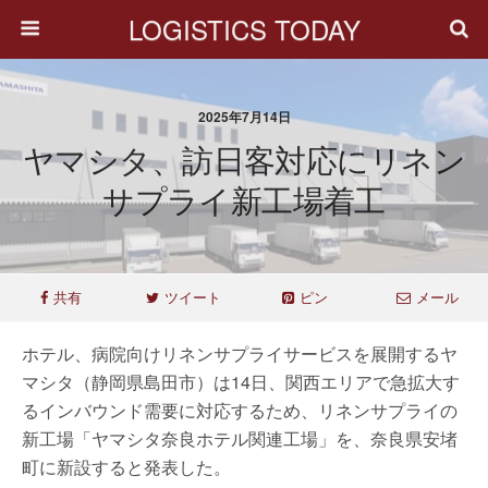
LOGISTICS TODAY
2025年7月14日
ヤマシタ、訪日客対応にリネン
サプライ新工場着工
共有
ツイート
ピン
メール
ホテル、病院向けリネンサプライサービスを展開するヤ
マシタ（静岡県島田市）は14日、関西エリアで急拡大す
るインバウンド需要に対応するため、リネンサプライの
新工場「ヤマシタ奈良ホテル関連工場」を、奈良県安堵
町に新設すると発表した。