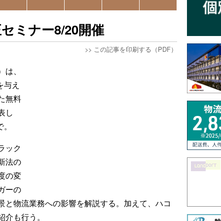
ミナー8/20開催
>>
この記事を印刷する（PDF）
）は、
を与え
た無料
表し
で。
ラック
新法の
度の変
ガーの
景と物流業務への影響を解説する。加えて、ハコ
紹介も行う。