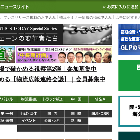
S TODAY｜国内最大の物流ニュースサイト
3PL, SCMなど国内外の最新の物流
、プレスリリース掲載のお申込み
物流セミナー情報の掲載申込み
広告に関する
場で確かめる視察第2弾｜参加募集中
める【物流広報連絡会議】｜会員募集中