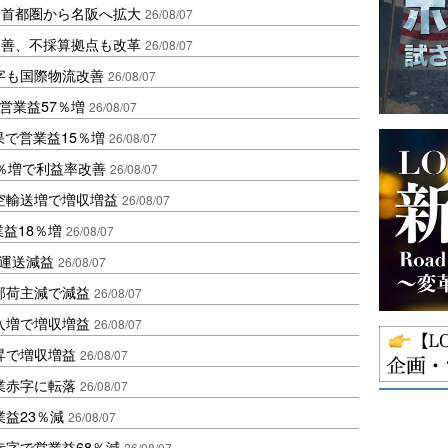
、首都圏から名阪へ拡大
26/08/07
に改善、不採算拠点も改革
26/08/07
字も国際物流改善
26/08/07
営業益57％増
26/08/07
果で営業益15％増
26/08/07
2％増で利益率改善
26/08/07
空輸送増で増収増益
26/08/07
業益18％増
26/08/07
も運送減益
26/08/07
部荷主減で減益
26/08/07
入増で増収増益
26/08/07
昇で増収増益
26/08/07
業赤字に転落
26/08/07
益23％減
26/08/07
赤字で営業益68％減
26/08/07