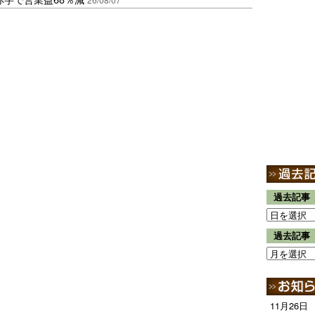
過去記事
過去記事
11月26日