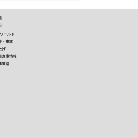
題
報
Pワールド
件・事故
上げ
着倉庫情報
速道路