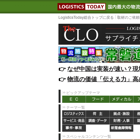
LOGISTIC
LogisticsToday総合トップに戻る
取材のご依頼
👉️
なぜ中国は実装が速い？現
👉️
物流の価値「伝える力」高
ピックアップテーマ
テーマ一覧
スペシャルコンテンツ一覧