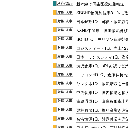
新幹線で再生医療細胞輸送
SBSHD物流利益率3.1％
日本郵政1Q、郵便・物流赤
NXHD中間期、国際物流伸び
SGHD1Q、モリソン連結効
ロジスティード1Q、売上1
日本トランスシティ1Q、海
渋沢倉庫1Q、3PL好調で営
ニッコンHD1Q、倉庫伸長
ヤマタネ1Q、物流増収も一
中央倉庫1Q、国内輸送と輸
南総通運1Q、倉庫稼働率上
栗林商船1Q、燃料高響き営
名港海運1Q、陸送伸長も営業
日本石油輸送1Q、石油輸送