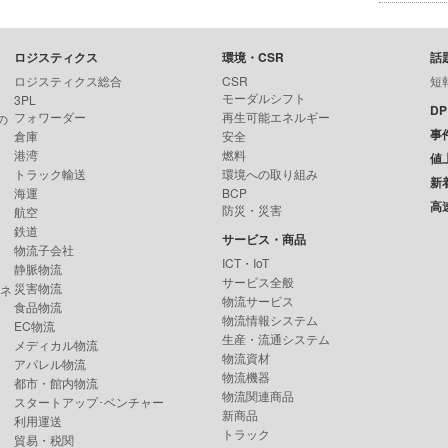
ロジスティクス
環境・CSR
話
ロジスティクス総合
CSR
短
モーダルシフト
3PL
D
フォワーダー
再生可能エネルギー
の
事
倉庫
安全
港湾
燃料
値
トラック輸送
環境への取り組み
新
海運
BCP
高
防災・災害
航空
鉄道
サービス・商品
物流子会社
ICT・IoT
静脈物流
サービス全般
災害物流
ンネ
物流サービス
食品物流
物流情報システム
EC物流
生産・流通システム
メディカル物流
物流資材
アパレル物流
物流機器
都市・館内物流
物流関連商品
スタートアップ･ベンチャー
新商品
利用運送
トラック
貿易・税関