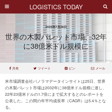
LOGISTICS TODAY
2025年7月28日
世界の木製パレット市場、32年
に38億米ドル規模に
共有
ツイート
ピン
メール
米市場調査会社パノラマデータインサイトは25日、世界
の木製パレット市場は2032年に38億米ドル規模に達し、
22年23億米ドルの1.7倍にまで拡大するとのレポートを
公表した。この間の年平均成長率（CAGR）は5.4％とな
る。