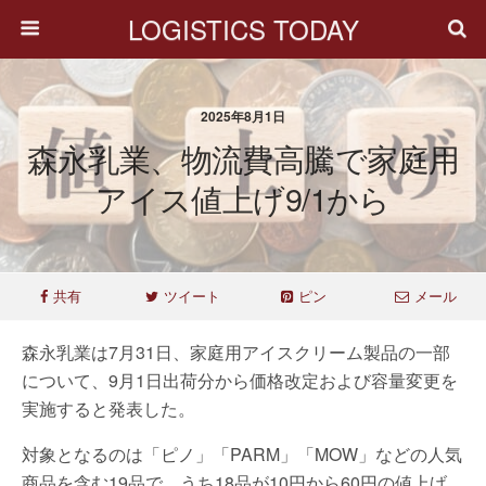
LOGISTICS TODAY
2025年8月1日
森永乳業、物流費高騰で家庭用
アイス値上げ9/1から
共有
ツイート
ピン
メール
森永乳業は7月31日、家庭用アイスクリーム製品の一部
について、9月1日出荷分から価格改定および容量変更を
実施すると発表した。
対象となるのは「ピノ」「PARM」「MOW」などの人気
商品を含む19品で、うち18品が10円から60円の値上げ、