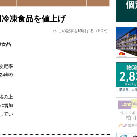
用冷凍食品を値上げ
>>
この記事を印刷する（PDF）
凍食品
改定率
24年9
格の上
の増加
してい