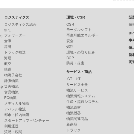
ロジスティクス
環境・CSR
話
ロジスティクス総合
CSR
短
モーダルシフト
3PL
D
フォワーダー
再生可能エネルギー
の
事
倉庫
安全
港湾
燃料
値
トラック輸送
環境への取り組み
新
海運
BCP
高
防災・災害
航空
鉄道
サービス・商品
物流子会社
ICT・IoT
静脈物流
サービス全般
災害物流
ンネ
物流サービス
食品物流
物流情報システム
EC物流
生産・流通システム
メディカル物流
物流資材
アパレル物流
物流機器
都市・館内物流
物流関連商品
スタートアップ･ベンチャー
新商品
利用運送
トラック
貿易・税関