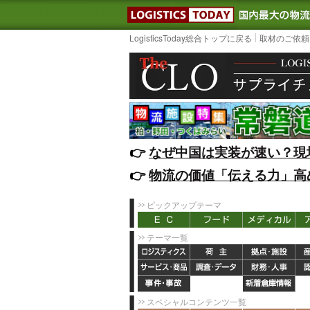
LOGISTIC
LogisticsToday総合トップに戻る
取材のご依頼
👉️
なぜ中国は実装が速い？現
👉️
物流の価値「伝える力」高
ピックアップテーマ
テーマ一覧
スペシャルコンテンツ一覧