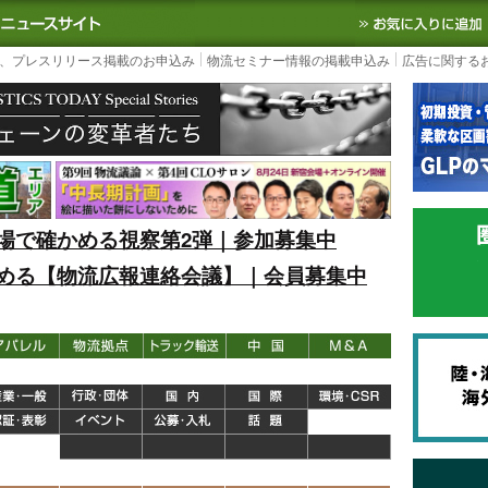
S TODAY｜国内最大の物流ニュースサイト
3PL, SCMなど国内外の最新の物流
、プレスリリース掲載のお申込み
物流セミナー情報の掲載申込み
広告に関する
場で確かめる視察第2弾｜参加募集中
める【物流広報連絡会議】｜会員募集中