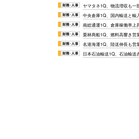
ヤマタネ1Q、物流増収も一
中央倉庫1Q、国内輸送と輸
南総通運1Q、倉庫稼働率上
栗林商船1Q、燃料高響き営
名港海運1Q、陸送伸長も営業
日本石油輸送1Q、石油輸送