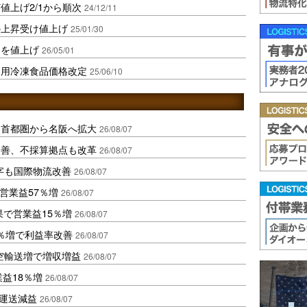
値上げ2/1から順次
24/12/11
の上昇受け値上げ
25/01/30
品を値上げ
26/05/01
庭用冷凍食品価格改定
25/06/10
、首都圏から名阪へ拡大
26/08/07
に改善、不採算拠点も改革
26/08/07
字も国際物流改善
26/08/07
営業益57％増
26/08/07
果で営業益15％増
26/08/07
2％増で利益率改善
26/08/07
空輸送増で増収増益
26/08/07
業益18％増
26/08/07
も運送減益
26/08/07