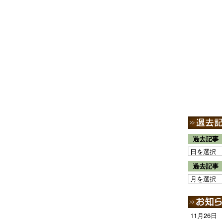
過去記事
過去記事
11月26日