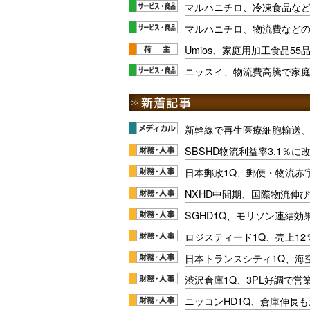
マルハニチロ、冷凍食品など
マルハニチロ、物流費など
Umios、家庭用加工食品55
ニッスイ、物流費高騰で家
新幹線で再生医療細胞輸送
SBSHD物流利益率3.1％
日本郵政1Q、郵便・物流赤
NXHD中間期、国際物流伸び
SGHD1Q、モリソン連結効
ロジスティード1Q、売上1
日本トランスシティ1Q、海
渋沢倉庫1Q、3PL好調で営
ニッコンHD1Q、倉庫伸長