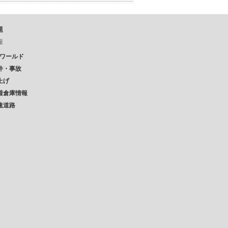
題
報
Pワールド
件・事故
上げ
着倉庫情報
速道路