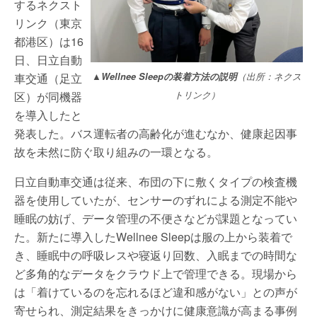
するネクスト
リンク（東京
都港区）は16
日、日立自動
車交通（足立
▲Wellnee Sleepの装着方法の説明
（出所：ネクス
区）が同機器
トリンク）
を導入したと
発表した。バス運転者の高齢化が進むなか、健康起因事
故を未然に防ぐ取り組みの一環となる。
日立自動車交通は従来、布団の下に敷くタイプの検査機
器を使用していたが、センサーのずれによる測定不能や
睡眠の妨げ、データ管理の不便さなどが課題となってい
た。新たに導入したWellnee Sleepは服の上から装着で
き、睡眠中の呼吸レスや寝返り回数、入眠までの時間な
ど多角的なデータをクラウド上で管理できる。現場から
は「着けているのを忘れるほど違和感がない」との声が
寄せられ、測定結果をきっかけに健康意識が高まる事例