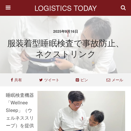
LOGISTICS TODAY
2025年9月16日
服装着型睡眠検査で事故防止、
ネクストリンク
共有
ツイート
ピン
メール
睡眠検査機器
「Wellnee
Sleep」（ウ
ェルネススリ
ープ）を提供