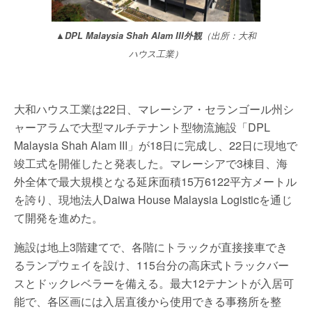
▲DPL Malaysia Shah Alam III外観
（出所：大和
ハウス工業）
大和ハウス工業は22日、マレーシア・セランゴール州シ
ャーアラムで大型マルチテナント型物流施設「DPL
Malaysia Shah Alam III」が18日に完成し、22日に現地で
竣工式を開催したと発表した。マレーシアで3棟目、海
外全体で最大規模となる延床面積15万6122平方メートル
を誇り、現地法人Daiwa House Malaysia Logisticを通じ
て開発を進めた。
施設は地上3階建てで、各階にトラックが直接接車でき
るランプウェイを設け、115台分の高床式トラックバー
スとドックレベラーを備える。最大12テナントが入居可
能で、各区画には入居直後から使用できる事務所を整