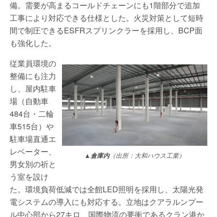
備。需要が高まるコールドチェーンにも1階部分で追加
工事により対応できる仕様とした。火災対策として短時
間で制圧できるESFRスプリンクラーを採用し、BCP面
も強化した。
従業員環境の
整備にも注力
し、屋内駐車
場（自動車
484台・二輪
車515台）や
駐車場直通エ
レベーター、
▲倉庫内
（出所：大和ハウス工業）
男女別の祈と
う室を設け
た。環境負荷低減では全館LED照明を採用し、太陽光発
電システムの導入にも対応する。立地はクアラルンプー
ル中心部から27キロ、国際物流の要衝であるクラン港か