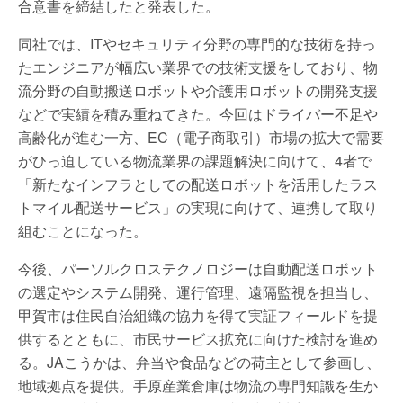
合意書を締結したと発表した。
同社では、ITやセキュリティ分野の専門的な技術を持っ
たエンジニアが幅広い業界での技術支援をしており、物
流分野の自動搬送ロボットや介護用ロボットの開発支援
などで実績を積み重ねてきた。今回はドライバー不足や
高齢化が進む一方、EC（電子商取引）市場の拡大で需要
がひっ迫している物流業界の課題解決に向けて、4者で
「新たなインフラとしての配送ロボットを活用したラス
トマイル配送サービス」の実現に向けて、連携して取り
組むことになった。
今後、パーソルクロステクノロジーは自動配送ロボット
の選定やシステム開発、運行管理、遠隔監視を担当し、
甲賀市は住民自治組織の協力を得て実証フィールドを提
供するとともに、市民サービス拡充に向けた検討を進め
る。JAこうかは、弁当や食品などの荷主として参画し、
地域拠点を提供。手原産業倉庫は物流の専門知識を生か