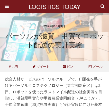
LOGISTICS TODAY
2025年10月3日
パーソルが滋賀・甲賀でロボッ
ト配送の実証実験
共有
ツイート
ピン
メール
総合人材サービスのパーソルグループで、IT開発を手が
けるパーソルクロステクノロジー（東京都新宿区）は2
日、ロボットを使ったラストマイル配送の社会実装を目
指し、滋賀県甲賀市や甲賀農業協同組合（JAこうか）、
手原産業倉庫（滋賀県野洲市）と実証実験に向けた基本