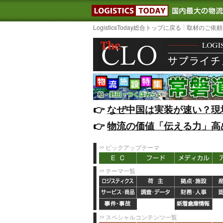
LOGISTIC
LogisticsToday総合トップに戻る
取材のご依頼
👉️
なぜ中国は実装が速い？現
👉️
物流の価値「伝える力」高
ピックアップテーマ
テーマ一覧
スペシャルコンテンツ一覧