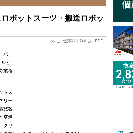
にロボットスーツ・搬送ロボッ
>>
この記事を印刷する（PDF）
イバー
ナルビ
の業務
。
ットス
クリー
港旅客
本空港
、クリ