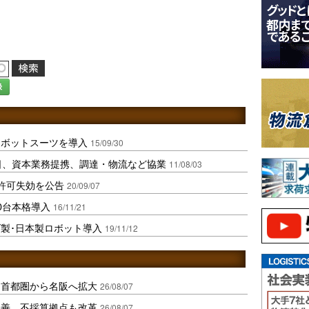
録
ロボットスーツを導入
15/09/30
双日、資本業務提携、調達・物流など協業
11/08/03
許可失効を公告
20/09/07
0台本格導入
16/11/21
製･日本製ロボット導入
19/11/12
、首都圏から名阪へ拡大
26/08/07
に改善、不採算拠点も改革
26/08/07