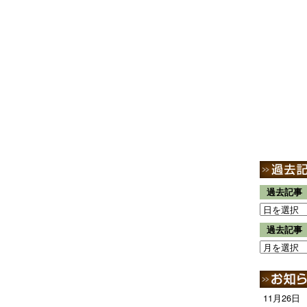
過去記事
過去記事
11月26日