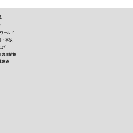
題
報
Pワールド
件・事故
上げ
着倉庫情報
速道路