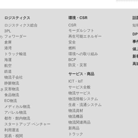
ロジスティクス
環境・CSR
話
ロジスティクス総合
CSR
短
モーダルシフト
3PL
D
フォワーダー
再生可能エネルギー
の
事
倉庫
安全
港湾
燃料
値
トラック輸送
環境への取り組み
新
海運
BCP
高
防災・災害
航空
鉄道
サービス・商品
物流子会社
ICT・IoT
静脈物流
サービス全般
災害物流
ンネ
物流サービス
食品物流
物流情報システム
EC物流
生産・流通システム
メディカル物流
物流資材
アパレル物流
物流機器
都市・館内物流
物流関連商品
スタートアップ･ベンチャー
新商品
利用運送
トラック
貿易・税関