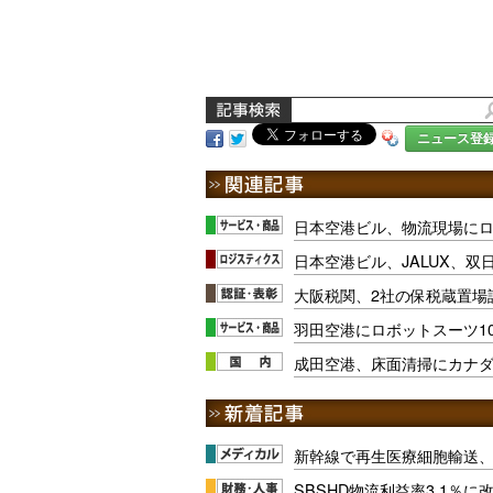
ニュース登
日本空港ビル、物流現場に
日本空港ビル、JALUX、
大阪税関、2社の保税蔵置場
羽田空港にロボットスーツ1
成田空港、床面清掃にカナダ
新幹線で再生医療細胞輸送
SBSHD物流利益率3.1％