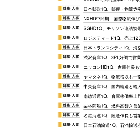
日本郵政1Q、郵便・物流赤
NXHD中間期、国際物流伸び
SGHD1Q、モリソン連結効
ロジスティード1Q、売上1
日本トランスシティ1Q、海
渋沢倉庫1Q、3PL好調で営
ニッコンHD1Q、倉庫伸長
ヤマタネ1Q、物流増収も一
中央倉庫1Q、国内輸送と輸
南総通運1Q、倉庫稼働率上
栗林商船1Q、燃料高響き営
名港海運1Q、陸送伸長も営業
日本石油輸送1Q、石油輸送