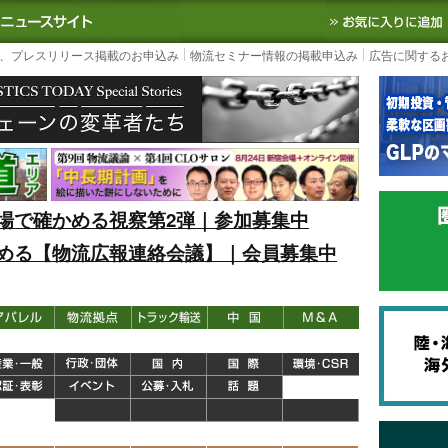
S TODAY｜国内最大の物流ニュースサイト
3PL, SCMなど国内外の最新の物流
、プレスリリース掲載のお申込み
物流セミナー情報の掲載申込み
広告に関する
場で確かめる視察第2弾｜参加募集中
める【物流広報連絡会議】｜会員募集中