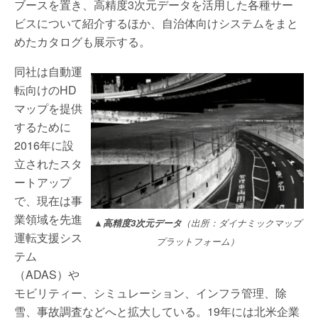
ブースを置き、高精度3次元データを活用した各種サー
ビスについて紹介するほか、自治体向けシステムをまと
めたカタログも展示する。
同社は自動運
転向けのHD
マップを提供
するために
2016年に設
立されたスタ
ートアップ
で、現在は事
業領域を先進
▲高精度3次元データ
（出所：ダイナミックマップ
運転支援シス
プラットフォーム）
テム
（ADAS）や
モビリティー、シミュレーション、インフラ管理、除
雪、事故調査などへと拡大している。19年には北米企業