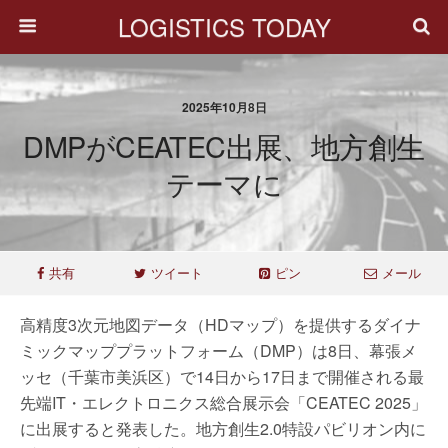
LOGISTICS TODAY
2025年10月8日
DMPがCEATEC出展、地方創生
テーマに
共有
ツイート
ピン
メール
高精度3次元地図データ（HDマップ）を提供するダイナ
ミックマッププラットフォーム（DMP）は8日、幕張メ
ッセ（千葉市美浜区）で14日から17日まで開催される最
先端IT・エレクトロニクス総合展示会「CEATEC 2025」
に出展すると発表した。地方創生2.0特設パビリオン内に