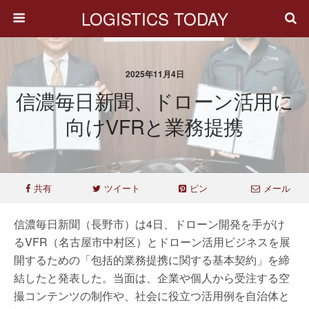
LOGISTICS TODAY
2025年11月4日
信濃毎日新聞、ドローン活用に
向けVFRと業務提携
共有
ツイート
ピン
メール
信濃毎日新聞（長野市）は4日、ドローン開発を⼿がけ
るVFR（名古屋市中村区）とドローン活用ビジネスを展
開するための「包括的業務提携に関する基本契約」を締
結したと発表した。当面は、企業や個人から受注する空
撮コンテンツの制作や、社会に役立つ活用例を自治体と