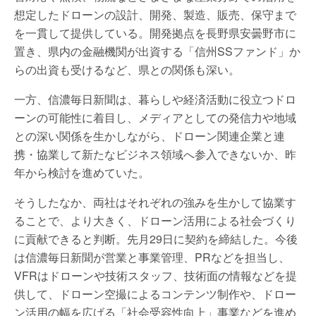
想定したドローンの設計、開発、製造、販売、保守まで
を一貫して提供している。開発拠点を長野県安曇野市に
置き、県内の金融機関が出資する「信州SSファンド」か
らの出資も受けるなど、県との関係も深い。
一方、信濃毎日新聞は、暮らしや経済活動に役立つドロ
ーンの可能性に着目し、メディアとしての発信力や地域
との深い関係を生かしながら、ドローン関連企業と連
携・協業して新たなビジネス領域へ参入できないか、昨
年から検討を進めていた。
そうしたなか、両社はそれぞれの強みを生かして協業す
ることで、より大きく、ドローン活用による社会づくり
に貢献できると判断。先月29日に契約を締結した。今後
は信濃毎日新聞が営業と事業管理、PRなどを担当し、
VFRはドローンや技術スタッフ、技術面の情報などを提
供して、ドローン空撮によるコンテンツ制作や、ドロー
ン活用の幅を広げる「社会受容性向上」事業などを進め