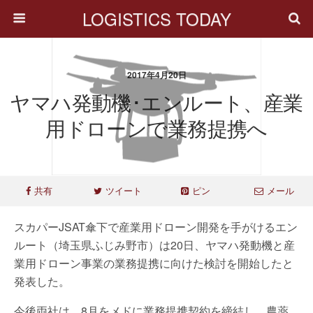
LOGISTICS TODAY
2017年4月20日
ヤマハ発動機･エンルート、産業
用ドローンで業務提携へ
共有
ツイート
ピン
メール
スカパーJSAT傘下で産業用ドローン開発を手がけるエン
ルート（埼玉県ふじみ野市）は20日、ヤマハ発動機と産
業用ドローン事業の業務提携に向けた検討を開始したと
発表した。
今後両社は、8月をメドに業務提携契約を締結し、農薬