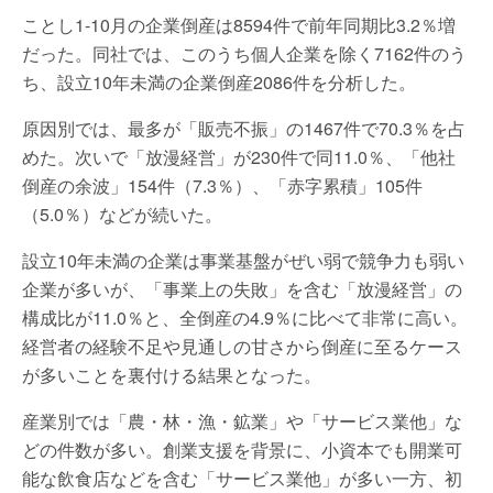
ことし1-10月の企業倒産は8594件で前年同期比3.2％増
だった。同社では、このうち個人企業を除く7162件のう
ち、設立10年未満の企業倒産2086件を分析した。
原因別では、最多が「販売不振」の1467件で70.3％を占
めた。次いで「放漫経営」が230件で同11.0％、「他社
倒産の余波」154件（7.3％）、「赤字累積」105件
（5.0％）などが続いた。
設立10年未満の企業は事業基盤がぜい弱で競争力も弱い
企業が多いが、「事業上の失敗」を含む「放漫経営」の
構成比が11.0％と、全倒産の4.9％に比べて非常に高い。
経営者の経験不足や見通しの甘さから倒産に至るケース
が多いことを裏付ける結果となった。
産業別では「農・林・漁・鉱業」や「サービス業他」な
どの件数が多い。創業支援を背景に、小資本でも開業可
能な飲食店などを含む「サービス業他」が多い一方、初