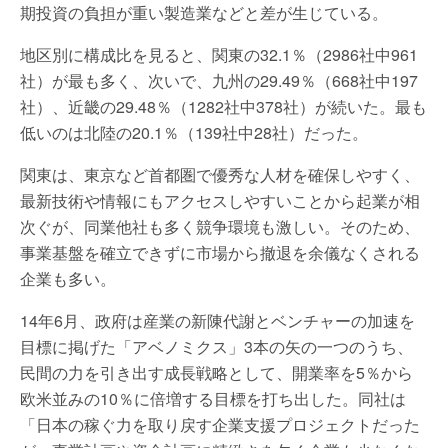
期投資の負担が重い製造業などと差が生じている。
地区別に構成比を見ると、関東の32.1％（2986社中961
社）が最も多く、次いで、九州の29.49％（668社中197
社）、近畿の29.48％（1282社中378社）が続いた。最も
低いのは北陸の20.1％（139社中28社）だった。
関東は、東京など首都圏で優秀な人材を確保しやすく、
最新技術や情報にもアクセスしやすいことから起業が相
次ぐが、同業他社も多く競争環境も激しい。そのため、
事業基盤を確立できずに市場から撤退を余儀なくされる
企業も多い。
14年6月、政府は産業の新陳代謝とベンチャーの加速を
目標に掲げた「アベノミクス」3本の矢の一つのうち、
民間の力を引き出す成長戦略として、開業率を5％から
欧米並みの10％に倍増する目標を打ち出した。同社は
「日本の稼ぐ力を取り戻す企業支援プロジェクトだった