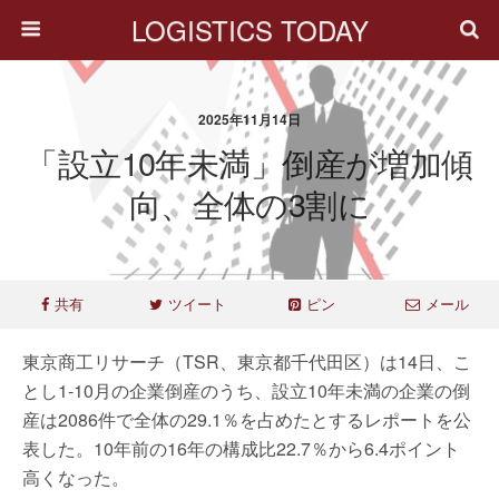
LOGISTICS TODAY
2025年11月14日
「設立10年未満」倒産が増加傾
向、全体の3割に
共有
ツイート
ピン
メール
東京商工リサーチ（TSR、東京都千代田区）は14日、こ
とし1‐10月の企業倒産のうち、設立10年未満の企業の倒
産は2086件で全体の29.1％を占めたとするレポートを公
表した。10年前の16年の構成比22.7％から6.4ポイント
高くなった。