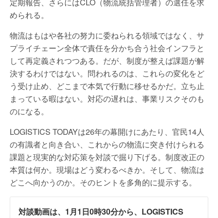
定期報告、さらにはCLO（物流統括管理者）の選任を求
められる。
物流はもはや各社の努力に委ねられる領域ではなく、サ
プライチェーン全体で責任を分かち合う社会インフラと
して再定義されつつある。だが、制度が整えば課題が解
決するわけではない。問われるのは、これらの変化をど
う受け止め、どこまで本気で行動に移せるかだ。立ち止
まっている暇はない。対応の遅れは、事業リスクそのも
のになる。
LOGISTICS TODAYは26年の幕開けにあたり、官民14人
の有識者と向き合い、これからの物流に突き付けられる
課題と現実的な対応策を対談で掘り下げる。制度改正の
本質は何か。現場はどう変わるべきか。そして、物流は
どこへ向かうのか。そのヒントを多角的に提示する。
対談動画は、1月1日0時30分から、LOGISTICS