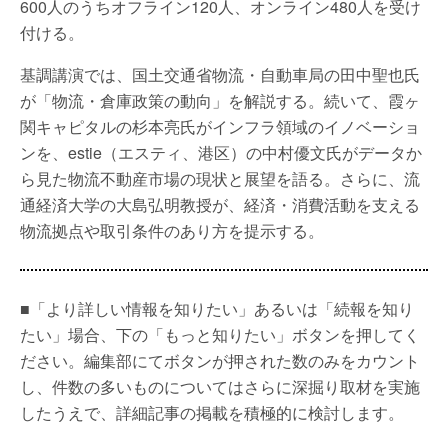
600人のうちオフライン120人、オンライン480人を受け
付ける。
基調講演では、国土交通省物流・自動車局の田中聖也氏
が「物流・倉庫政策の動向」を解説する。続いて、霞ヶ
関キャピタルの杉本亮氏がインフラ領域のイノベーショ
ンを、estie（エスティ、港区）の中村優文氏がデータか
ら見た物流不動産市場の現状と展望を語る。さらに、流
通経済大学の大島弘明教授が、経済・消費活動を支える
物流拠点や取引条件のあり方を提示する。
■「より詳しい情報を知りたい」あるいは「続報を知り
たい」場合、下の「もっと知りたい」ボタンを押してく
ださい。編集部にてボタンが押された数のみをカウント
し、件数の多いものについてはさらに深掘り取材を実施
したうえで、詳細記事の掲載を積極的に検討します。