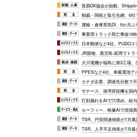
貿易DX協会が始動、Shipp
制裁・関税と取引先網、6社
運輸・倉庫景気DI、5か月ぶ
事業用トラック死亡事故188
日本郵便など4社、PUDO
JR貨物、鹿児島-延岡でト
大川電機が福島に第3工場、
PPESなど4社、車載電池
カナダ企業、調達先分散で
サナース、港湾荷役機を国
打刻漏れをAIで穴埋め、給
セーフィー、映像AIで現場
TSR、円安関連倒産が7月累
TSR、人手不足倒産が7月最