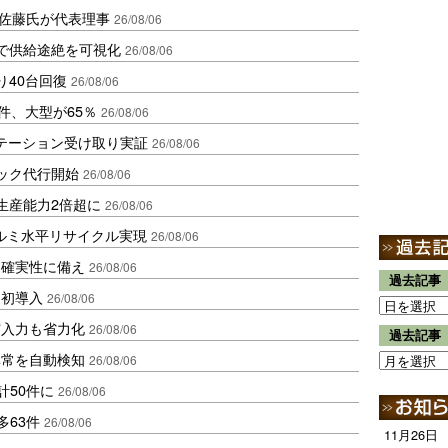
io佐藤氏が代表理事
26/08/06
で供給途絶を可視化
26/08/06
り40台回復
26/08/06
件、大型が65％
26/08/06
ステーション受け取り実証
26/08/06
ラック代行開始
26/08/06
生産能力2倍超に
26/08/06
アルミ水平リサイクル実現
26/08/06
不確実性に備え
26/08/06
過去記事
内初導入
26/08/06
与入力も省力化
26/08/06
過去記事
異常を自動検知
26/08/06
計50件に
26/08/06
多63件
26/08/06
11月26日