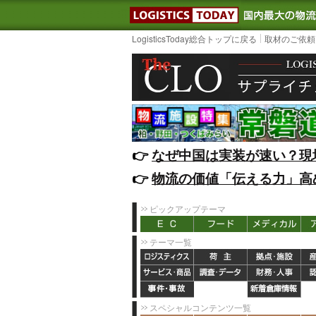
LOGISTIC
LogisticsToday総合トップに戻る
取材のご依頼
👉️
なぜ中国は実装が速い？現
👉️
物流の価値「伝える力」高
ピックアップテーマ
テーマ一覧
スペシャルコンテンツ一覧