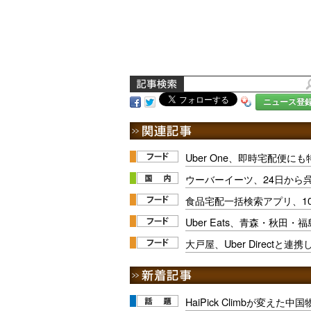
ニュース登
Uber One、即時宅配便に
ウーバーイーツ、24日から
食品宅配一括検索アプリ、1
Uber Eats、青森・秋田
大戸屋、Uber Directと
HaiPick Climbが変えた