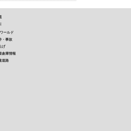
題
報
Pワールド
件・事故
上げ
着倉庫情報
速道路