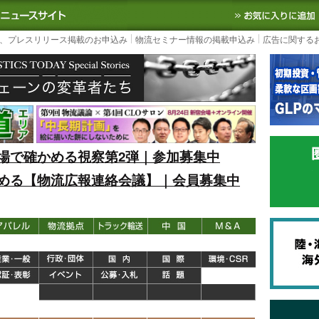
S TODAY｜国内最大の物流ニュースサイト
3PL, SCMなど国内外の最新の物流
、プレスリリース掲載のお申込み
物流セミナー情報の掲載申込み
広告に関する
場で確かめる視察第2弾｜参加募集中
める【物流広報連絡会議】｜会員募集中