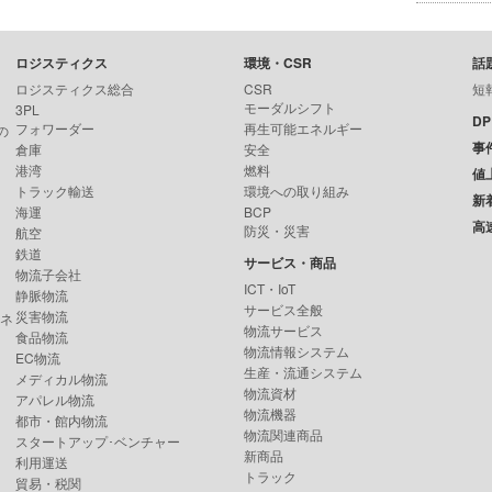
ロジスティクス
環境・CSR
話
ロジスティクス総合
CSR
短
モーダルシフト
3PL
D
フォワーダー
再生可能エネルギー
の
事
倉庫
安全
港湾
燃料
値
トラック輸送
環境への取り組み
新
海運
BCP
高
防災・災害
航空
鉄道
サービス・商品
物流子会社
ICT・IoT
静脈物流
サービス全般
災害物流
ンネ
物流サービス
食品物流
物流情報システム
EC物流
生産・流通システム
メディカル物流
物流資材
アパレル物流
物流機器
都市・館内物流
物流関連商品
スタートアップ･ベンチャー
新商品
利用運送
トラック
貿易・税関