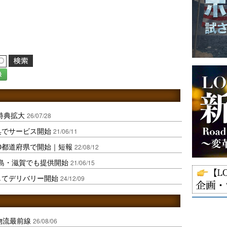
録
も特典拡大
26/07/28
呉でサービス開始
21/06/11
0都道府県で開始｜短報
22/08/12
・福島・滋賀でも提供開始
21/06/15
連携してデリバリー開始
24/12/09
中国物流最前線
26/08/06