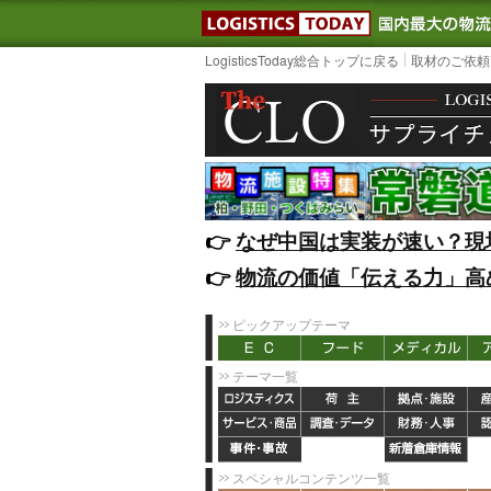
LOGISTIC
LogisticsToday総合トップに戻る
取材のご依頼
👉️
なぜ中国は実装が速い？現
👉️
物流の価値「伝える力」高
ピックアップテーマ
テーマ一覧
スペシャルコンテンツ一覧