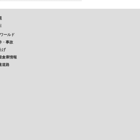
題
報
Pワールド
件・事故
上げ
着倉庫情報
速道路