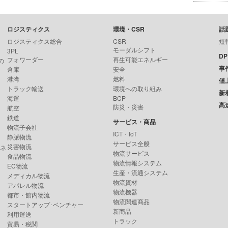
ロジスティクス
環境・CSR
話
ロジスティクス総合
CSR
短
モーダルシフト
3PL
D
フォワーダー
再生可能エネルギー
の
事
倉庫
安全
港湾
燃料
値
トラック輸送
環境への取り組み
新
海運
BCP
高
防災・災害
航空
鉄道
サービス・商品
物流子会社
ICT・IoT
静脈物流
サービス全般
災害物流
ンネ
物流サービス
食品物流
物流情報システム
EC物流
生産・流通システム
メディカル物流
物流資材
アパレル物流
物流機器
都市・館内物流
物流関連商品
スタートアップ･ベンチャー
新商品
利用運送
トラック
貿易・税関