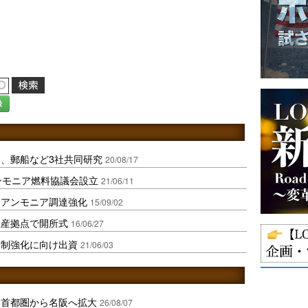
録
、郵船など3社共同研究
20/08/17
ンモニア燃料協議会設立
21/06/11
しアンモニア調達強化
15/09/02
生産拠点で開所式
16/06/27
体制強化に向け出資
21/06/03
、首都圏から名阪へ拡大
26/08/07