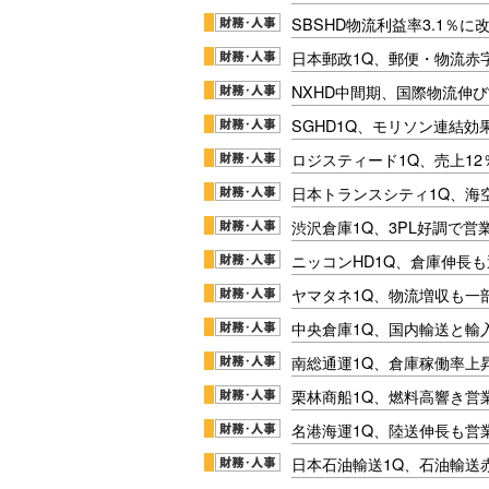
SBSHD物流利益率3.1％
日本郵政1Q、郵便・物流赤
NXHD中間期、国際物流伸び
SGHD1Q、モリソン連結効
ロジスティード1Q、売上1
日本トランスシティ1Q、海
渋沢倉庫1Q、3PL好調で営
ニッコンHD1Q、倉庫伸長
ヤマタネ1Q、物流増収も一
中央倉庫1Q、国内輸送と輸
南総通運1Q、倉庫稼働率上
栗林商船1Q、燃料高響き営
名港海運1Q、陸送伸長も営業
日本石油輸送1Q、石油輸送