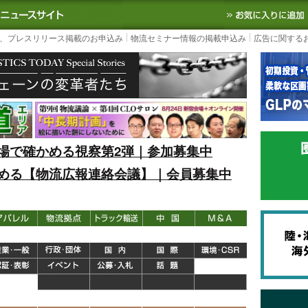
S TODAY｜国内最大の物流ニュースサイト
3PL, SCMなど国内外の最新の物流
、プレスリリース掲載のお申込み
物流セミナー情報の掲載申込み
広告に関する
場で確かめる視察第2弾｜参加募集中
める【物流広報連絡会議】｜会員募集中