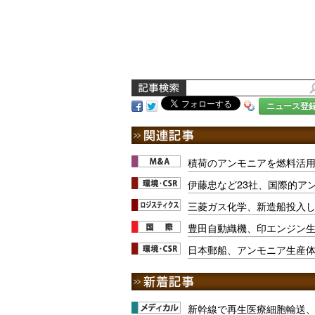
ニュース登
積荷のアンモニアを燃料活用
伊藤忠など23社、国際的ア
三菱ガス化学、新造船投入
豊田自動織機、印エンジン
日本郵船、アンモニア生産
新幹線で再生医療細胞輸送