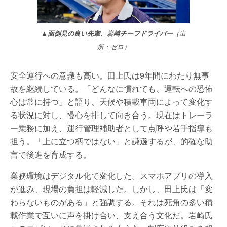
▲面倒見の良い先輩、岩崎チーフドライバー
（出
所：ゼロ）
安全運行への意識も高い。田上氏は9年間にわたり無事
故を継続している。「どんなに慣れても、運転への恐怖
心は常に持つ」と語り、天候や積載車両によって変化す
る状況に対し、慢心を排して向き合う。現在はトレーラ
ー乗務に加え、運行管理補助者として点呼や若手指導も
担う。「上に立つ柄ではない」と謙遜するが、的確な助
言で後進を育成する。
業務環境はデジタル化で変化した。スマホアプリの導入
が進み、現場の負担は軽減した。しかし、田上氏は「変
わらないものがある」と強調する。それは死角の多い積
載作業で互いに声を掛け合い、支え合う文化だ。岩崎氏