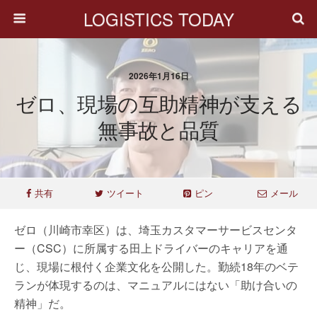
LOGISTICS TODAY
2026年1月16日
ゼロ、現場の互助精神が支える
無事故と品質
共有
ツイート
ピン
メール
ゼロ（川崎市幸区）は、埼玉カスタマーサービスセンタ
ー（CSC）に所属する田上ドライバーのキャリアを通
じ、現場に根付く企業文化を公開した。勤続18年のベテ
ランが体現するのは、マニュアルにはない「助け合いの
精神」だ。