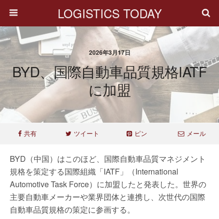
LOGISTICS TODAY
2026年3月17日
BYD、国際自動車品質規格IATF
に加盟
共有
ツイート
ピン
メール
BYD（中国）はこのほど、国際自動車品質マネジメント
規格を策定する国際組織「IATF」（International
Automotive Task Force）に加盟したと発表した。世界の
主要自動車メーカーや業界団体と連携し、次世代の国際
自動車品質規格の策定に参画する。