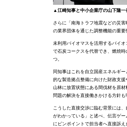
▲江崎知事と中小企業庁の山下隆一
さらに「南海トラフ地震などの災害
の業界団体を通じた調整機能の重要
未利用バイオマスを活用するバイオ
で石炭コークスを代替でき、燃焼時
つ。
同知事はこれを自立国産エネルギー
的な製造拠点整備に向けた財政支援
山林に放置状態にある間伐材を原材
問題の解決を直接働きかける方針も
こうした直接交渉に臨む背景には、
がわかっている」と述べ、伝言ゲー
にピンポイントで担当者へ直接訴え