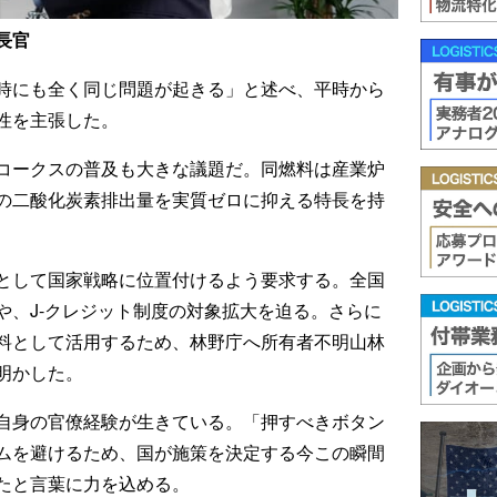
長官
時にも全く同じ問題が起きる」と述べ、平時から
性を主張した。
コークスの普及も大きな議題だ。同燃料は産業炉
の二酸化炭素排出量を実質ゼロに抑える特長を持
として国家戦略に位置付けるよう要求する。全国
や、J-クレジット制度の対象拡大を迫る。さらに
料として活用するため、林野庁へ所有者不明山林
明かした。
自身の官僚経験が生きている。「押すべきボタン
ムを避けるため、国が施策を決定する今この瞬間
たと言葉に力を込める。