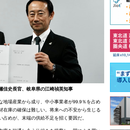
瀬佳史長官、岐阜県の江崎禎英知事
地場産業から成り、中小事業者が99.9％を占め
材在庫の確保は難しい。将来への不安から生じる
い占めが、末端の供給不足を招く要因だ。