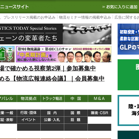
S TODAY｜国内最大の物流ニュースサイト
3PL, SCMなど国内外の最新の物流
、プレスリリース掲載のお申込み
物流セミナー情報の掲載申込み
広告に関する
場で確かめる視察第2弾｜参加募集中
める【物流広報連絡会議】｜会員募集中