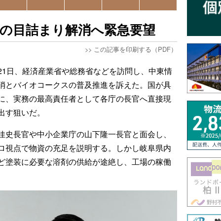
給の目詰まり解消へ緊急要望
>>
この記事を印刷する（PDF）
21日、経済産業省や総務省などを訪問し、中東情
消とバイオコークスの普及推進を訴えた。国が具
に、実務の最高責任者として各庁の長官へ直接現
出す狙いだ。
佳史長官や中小企業庁の山下隆一長官と面会し、
ロ視点で物資の充足を説明する。しかし岐阜県内
ど塗装に必要な溶剤の供給が途絶し、工場の稼働