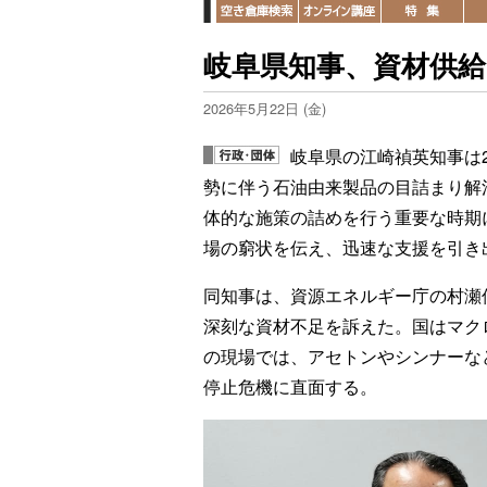
岐阜県知事、資材供
2026年5月22日 (金)
岐阜県の江崎禎英知事は
勢に伴う石油由来製品の目詰まり解
体的な施策の詰めを行う重要な時期
場の窮状を伝え、迅速な支援を引き
同知事は、資源エネルギー庁の村瀬
深刻な資材不足を訴えた。国はマク
の現場では、アセトンやシンナーな
停止危機に直面する。