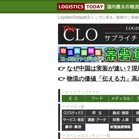
LOGISTIC
LogisticsToday総合トップに戻る
取材のご依頼
👉️
なぜ中国は実装が速い？現
👉️
物流の価値「伝える力」高
ピックアップテーマ
テーマ一覧
スペシャルコンテンツ一覧