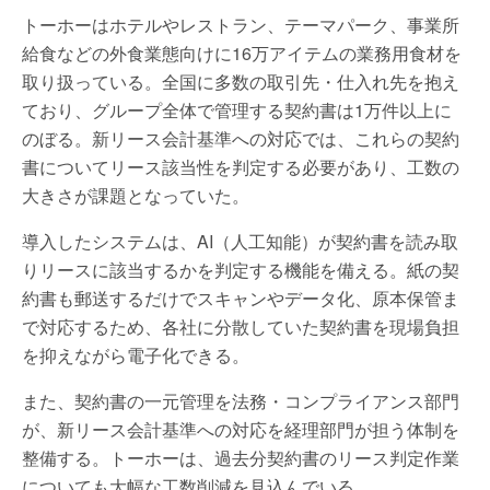
トーホーはホテルやレストラン、テーマパーク、事業所
給食などの外食業態向けに16万アイテムの業務用食材を
取り扱っている。全国に多数の取引先・仕入れ先を抱え
ており、グループ全体で管理する契約書は1万件以上に
のぼる。新リース会計基準への対応では、これらの契約
書についてリース該当性を判定する必要があり、工数の
大きさが課題となっていた。
導入したシステムは、AI（人工知能）が契約書を読み取
りリースに該当するかを判定する機能を備える。紙の契
約書も郵送するだけでスキャンやデータ化、原本保管ま
で対応するため、各社に分散していた契約書を現場負担
を抑えながら電子化できる。
また、契約書の一元管理を法務・コンプライアンス部門
が、新リース会計基準への対応を経理部門が担う体制を
整備する。トーホーは、過去分契約書のリース判定作業
についても大幅な工数削減を見込んでいる。