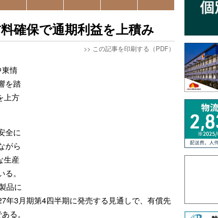
材料確保で通期利益を上積み
>>
この記事を印刷する（PDF）
中東情
響を踏
を上方
安全に
ながら
な生産
いる。
製品に
7年3月期第4四半期に発売する見通しで、有償先
である。