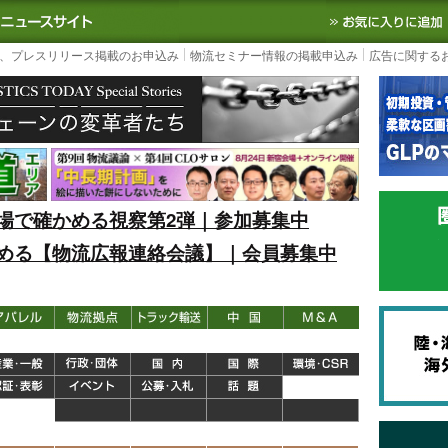
S TODAY｜国内最大の物流ニュースサイト
3PL, SCMなど国内外の最新の物流
、プレスリリース掲載のお申込み
物流セミナー情報の掲載申込み
広告に関する
場で確かめる視察第2弾｜参加募集中
める【物流広報連絡会議】｜会員募集中