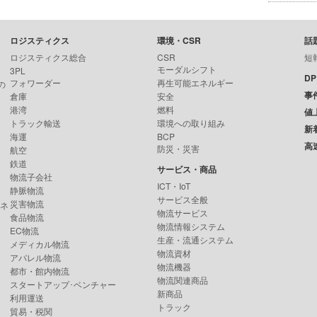
ロジスティクス
環境・CSR
話
ロジスティクス総合
CSR
短
モーダルシフト
3PL
D
フォワーダー
再生可能エネルギー
の
事
倉庫
安全
港湾
燃料
値
トラック輸送
環境への取り組み
新
海運
BCP
高
防災・災害
航空
鉄道
サービス・商品
物流子会社
ICT・IoT
静脈物流
サービス全般
災害物流
ンネ
物流サービス
食品物流
物流情報システム
EC物流
生産・流通システム
メディカル物流
物流資材
アパレル物流
物流機器
都市・館内物流
物流関連商品
スタートアップ･ベンチャー
新商品
利用運送
トラック
貿易・税関