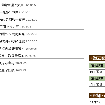
品温度管理で大賞
26/08/05
年最多176件
26/08/05
化法の定期報告支援
26/08/05
1区間で指定可
26/08/05
動運転AI共同開発
26/08/05
超で外部収納提案
26/08/05
、拠点再編費用響く
26/08/05
増益、取扱量増加
26/08/05
改定が寄与
26/08/05
過去記事
で黒字転換
26/08/05
過去記事
11月26日