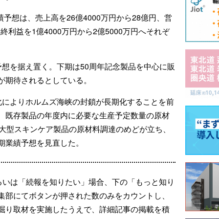
績予想は、売上高を26億4000万円から28億円、営
終利益を1億4000万円から2億5000万円へそれぞ
予想を据え置く。下期は50周年記念製品を中心に販
が期待されるとしている。
化によりホルムズ海峡の封鎖が長期化することを前
、既存製品の年度内に必要な生産予定数量の原材
念大型スキンケア製品の原材料調達のめどが立ち、
期業績予想を見直した。
るいは「続報を知りたい」場合、下の「もっと知り
集部にてボタンが押された数のみをカウントし、
掘り取材を実施したうえで、詳細記事の掲載を積