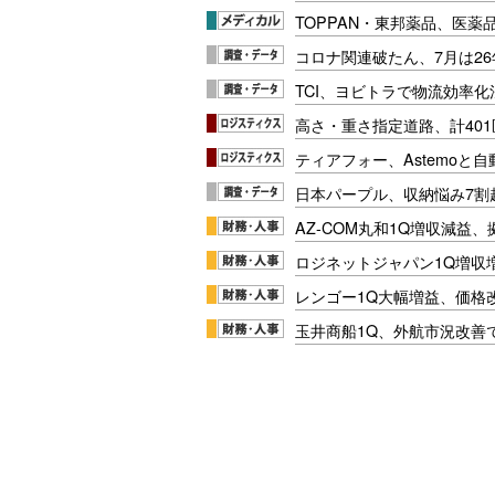
TOPPAN・東邦薬品、医薬
コロナ関連破たん、7月は26
TCI、ヨビトラで物流効率
高さ・重さ指定道路、計40
ティアフォー、Astemoと自
日本パープル、収納悩み7割
AZ-COM丸和1Q増収減益
ロジネットジャパン1Q増収
レンゴー1Q大幅増益、価格
玉井商船1Q、外航市況改善