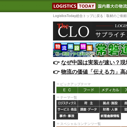
LOGISTIC
LogisticsToday総合トップに戻る
取材のご依頼
👉️
なぜ中国は実装が速い？現
👉️
物流の価値「伝える力」高
ピックアップテーマ
テーマ一覧
スペシャルコンテンツ一覧