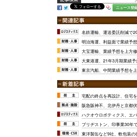
ニュース登
名鉄運輸、運送委託削減で2
明治海運、利益面で業績予
大宝運輸、業績予想を上方
大東港運、21年3月期業績
東京汽船、中間業績予想を
宅配の終点を再設計、住宅
阪急阪神不、北伊丹と京都
ハクオウロボティクス、エ
ブリヂストン、印事業30年
東洋製缶など9社、軟包装の