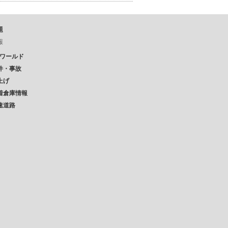
題
報
Pワールド
件・事故
上げ
着倉庫情報
速道路