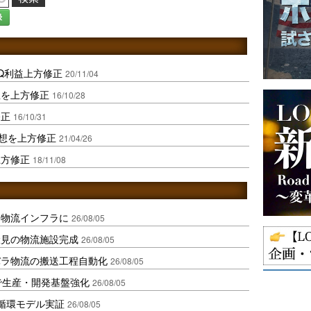
録
Q利益上方修正
20/11/04
想を上方修正
16/10/28
修正
16/10/31
予想を上方修正
21/04/26
上方修正
18/11/08
を物流インフラに
26/08/05
伏見の物流施設完成
26/08/05
バラ物流の搬送工程自動化
26/08/05
で生産・開発基盤強化
26/08/05
循環モデル実証
26/08/05