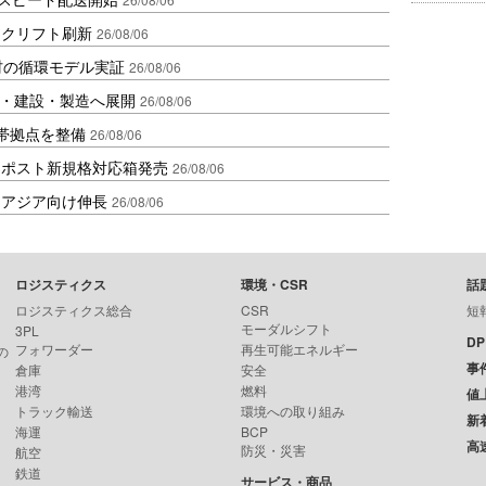
ークリフト刷新
26/08/06
材の循環モデル実証
26/08/06
物流・建設・製造へ展開
26/08/06
帯拠点を整備
26/08/06
クポスト新規格対応箱発売
26/08/06
・アジア向け伸長
26/08/06
ロジスティクス
環境・CSR
話
ロジスティクス総合
CSR
短
モーダルシフト
3PL
D
フォワーダー
再生可能エネルギー
の
事
倉庫
安全
港湾
燃料
値
トラック輸送
環境への取り組み
新
海運
BCP
高
防災・災害
航空
鉄道
サービス・商品