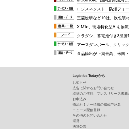
ロジスネクスト、防爆フォ
三菱総研など10社、軟包装
X Mile、現場特化型AIを
クラダシ、蓄電池付き3温度
アースダンボール、クリッ
食品輸出が上期最高、米国
Logistics Todayから
お知らせ
広告に関するお問い合わせ
取材のご依頼、プレスリリース掲載
お申込み
物流セミナー情報の掲載申込み
ニュース配信登録
その他のお問い合わせ
運営
決算公告