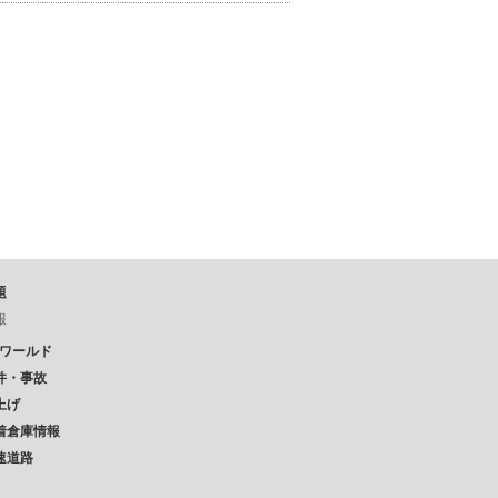
題
報
Pワールド
件・事故
上げ
着倉庫情報
速道路