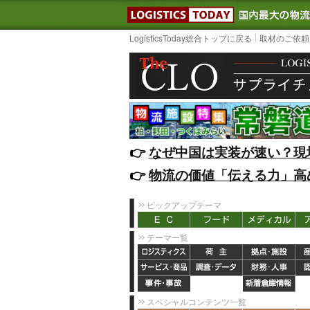
LOGISTIC
LogisticsToday総合トップに戻る
取材のご依頼
👉️
なぜ中国は実装が速い？現
👉️
物流の価値「伝える力」高
ピックアップテーマ
テーマ一覧
スペシャルコンテンツ一覧