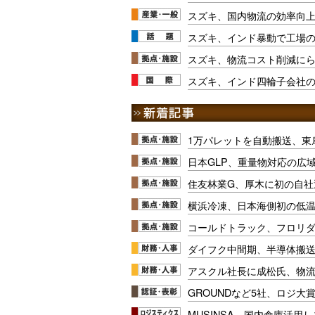
スズキ、国内物流の効率向
スズキ、インド暴動で工場
スズキ、物流コスト削減に
スズキ、インド四輪子会社の
1万パレットを自動搬送、東
日本GLP、重量物対応の広
住友林業G、厚木に初の自社
横浜冷凍、日本海側初の低
コールドトラック、フロリ
ダイフク中間期、半導体搬
アスクル社長に成松氏、物
GROUNDなど5社、ロジ大
MUSINSA、国内倉庫活用