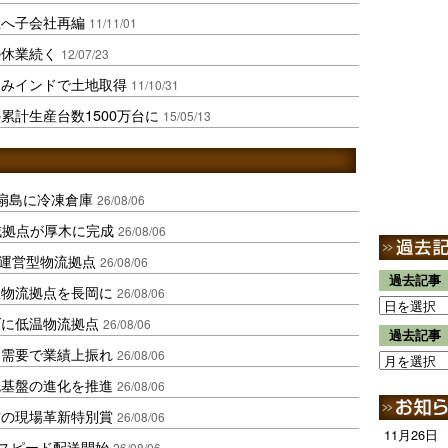
上へ子会社再編
11/11/01
の休業続く
12/07/23
らみインドで土地取得
11/10/31
累計生産台数1500万台に
15/05/13
扇島に冷凍倉庫
26/08/06
域拠点が厚木に完成
26/08/06
運営型物流拠点
26/08/06
過去記事
温物流拠点を長岡に
26/08/06
ダに低温物流拠点
26/08/06
過去記事
送需要で業績上振れ
26/08/06
流基盤の進化を推進
26/08/06
賞の現場革新特別賞
26/08/06
11月26日
しスピード配送開始
26/08/06