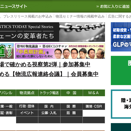
S TODAY｜国内最大の物流ニュースサイト
3PL, SCMなど国内外の最新の物流
、プレスリリース掲載のお申込み
物流セミナー情報の掲載申込み
広告に関する
場で確かめる視察第2弾｜参加募集中
める【物流広報連絡会議】｜会員募集中