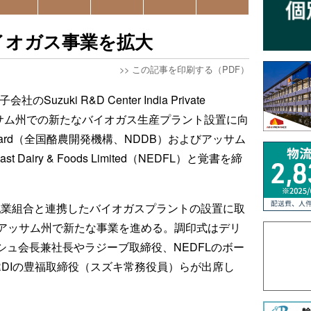
イオガス事業を拡大
>>
この記事を印刷する（PDF）
uzuki R&D Center India Private
・アッサム州での新たなバイオガス生産プラント設置に向
pment Board（全国酪農開発機構、NDDB）およびアッサム
 Dairy & Foods Limited（NEDFL）と覚書を締
の乳業組合と連携したバイオガスプラントの設置に取
アッサム州で新たな事業を進める。調印式はデリ
シュ会長兼社長やラジーブ取締役、NEDFLのボー
RDIの豊福取締役（スズキ常務役員）らが出席し