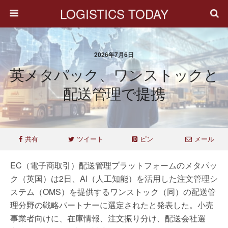
LOGISTICS TODAY
2026年7月6日
英メタパック、ワンストックと
配送管理で提携
共有
ツイート
ピン
メール
EC（電子商取引）配送管理プラットフォームのメタパッ
ク（英国）は2日、AI（人工知能）を活用した注文管理シ
ステム（OMS）を提供するワンストック（同）の配送管
理分野の戦略パートナーに選定されたと発表した。小売
事業者向けに、在庫情報、注文振り分け、配送会社選