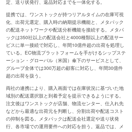
定、送り状発行、返品対応までを一体化する。
提携では、ワンストックが持つリアルタイムの在庫可視
化、出荷元選定、購入時の納期提示機能と、メタパック
の配送ネットワークや配送分析機能を接続する。メタパ
ックは350社以上の配送会社と4000種類以上の配送サー
ビスに単一接続で対応し、年間10億件超の出荷を処理し
ている。EC物流プラットフォームを手がけるシップステ
ーション・グローバル（米国）傘下のサービスとして、
グループ全体では300万超の顧客に対応し、年間30億件
超の出荷を扱う。
両社の連携により、購入画面では在庫状況に基づいた地
域別の配送選択肢と到着予定を提示できるようにする。
注文後はワンストックが店舗、物流センター、仕入れ先
などから最適な出荷元を判断し、分割出荷や配送コスト
の抑制を図る。メタパックは配送会社選定や送り状発
行、各市場での運用要件への対応を担う。返品では、メ