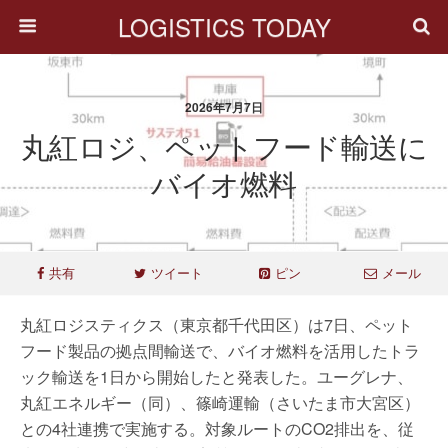
LOGISTICS TODAY
2026年7月7日
丸紅ロジ、ペットフード輸送に
バイオ燃料
共有
ツイート
ピン
メール
丸紅ロジスティクス（東京都千代田区）は7日、ペット
フード製品の拠点間輸送で、バイオ燃料を活用したトラ
ック輸送を1日から開始したと発表した。ユーグレナ、
丸紅エネルギー（同）、篠崎運輸（さいたま市大宮区）
との4社連携で実施する。対象ルートのCO2排出を、従