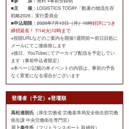
■
参 加
：無料 ※事前登録制
■
主 催
：LOGISTICS TODAY「酷暑の物流生存
戦略2026」実行委員会
■
申込期限
：
2026年7月13日（月）16時
好評につき
締切延長！ 7/14(火)12時まで
※視聴URLなどのご案内を開催1週間前〜前日目処に
メールにてご連絡致します
※後日、YouTubeにてアーカイブ配信を予定してい
ます（事前申込者限定）
※本ページ記載の本イベントの内容は、事前の予告
なく変更になる場合がございます
登壇者（予定）※登壇順
高松達朗氏
（厚生労働省 労働基準局安全衛生部労働
衛生課 中央労働衛生専門官）
川上泰生氏
（フジトランスポート 取締役）