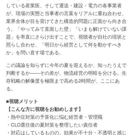
している産業医、そして運送・建設・電力の各事業者
が、現場の実態と当事者の言葉をリアルに重ね合わせ、
業界全体が目を背けてきた構造的問題に正面から向き合
う。「やってみて直面した壁」「いまも解けていない課
題」を率直にさらけ出すことで、視聴者が自社の現状と
照らし合わせ、「明日から経営として何を動かすべき
か」を問い直す場である。
この議論を知らずに今年の夏を迎えるか、知ったうえで
判断するか——その差が、物流経営の明暗を分ける。生
存戦略の解像度を極限まで高める2時間が、ここにあ
る。
■視聴メリット
【こんな方に視聴をお勧めします】
・熱中症対策の予算化に悩む経営者・管理職
・CLO選任後の夏対策を整理したい責任者
・対応はしているものの、効果が不十分・不透明と感じ