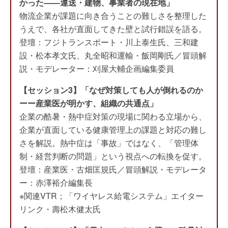
かった——運送・建物、事業者の現在地」
物流企業が課題に向き合うことの難しさを整理した
うえで、各社が直面してきた壁と試行錯誤を語る。
登壇：フジトランスポート・川上泰生氏、三和建
設・松本孝文氏、丸全昭和運輸・飯岡剛氏／冒頭解
説・モデレーター：刈屋大輔企画編集委員
【セッション3】「なぜ対策しても人が倒れるのか
ーー産業医が明かす、組織の共通点」
企業の酷暑・熱中症対策の現場に関わる立場から、
企業が直面している健康管理上の課題と対応の難し
さを解説。熱中症は「事故」ではなく、「管理体
制・経営判断の問題」という視点への転換を促す。
登壇：産業医・古畑匡規氏／冒頭解説・モデレータ
ー：赤澤裕介編集長
※関連VTR；「ワイヤレス給電システム」エイター
リンク・壽松木健太氏