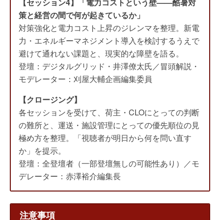
【セッション4】「電力コストという壁——酷暑対
策と経営の間で何が起きているか」
対策強化と電力コスト上昇のジレンマを整理。新電
力・エネルギーマネジメント導入を検討するうえで
避けて通れない課題と、現実的な障壁を語る。
登壇：デジタルグリッド・井澤僚太氏／冒頭解説・
モデレーター：刈屋大輔企画編集委員
【クロージング】
各セッションを受けて、荷主・CLOにとっての判断
の難所と、運送・施設管理にとっての優先順位の見
極め方を整理。「視聴者が明日から何を問い直す
か」を提示。
登壇：全登壇者（一部登壇無しの可能性あり）／モ
デレーター：赤澤裕介編集長
注意事項