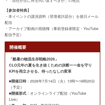
・「自社が次に何を問い直すべきか」の視点
【参加者特典】
・本イベントの講演資料（登壇者許諾分）を後日メール
配信
・アーカイブ動画の視聴権（事前登録者限定・YouTube
配信予定）
開催概要
「酷暑の物流生存戦略2026」
CLO元年の夏を生き抜くための決断ーー命を守り
KPIを両立させる、待ったなしの変革
■
開催日時
：2026年7月14日（火）13時〜16時20分
（予定）
■
開催形式
：オンラインライブ配信（YouTube
Live）