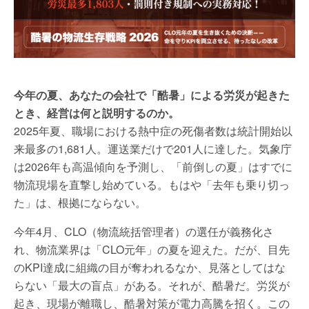
今年の夏、あなたの会社で「酷暑」による労災が起きた
とき、経営は何と説明するのか。
2025年夏、職場における熱中症の死傷者数は統計開始以
来最多の1,681人。運送業だけで201人に達した。気象庁
は2026年も高温傾向を予測し、「前倒しの夏」はすでに
物流現場を直撃し始めている。もはや「去年も乗り切っ
た」は、根拠にならない。
今年4月、CLO（物流統括管理者）の選任が義務化さ
れ、物流業界は「CLO元年」の夏を迎えた。だが、目先
のKPI達成に組織の目が奪われるなか、見落としてはな
らない「最大の盲点」がある。それが、酷暑だ。労災が
起き、現場が離職し、酷暑対策が電力高騰を招く。この