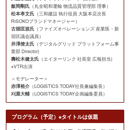
飯岡剛氏
（丸全昭和運輸 物流品質管理部 理事）
松本孝文氏
（三和建設 執行役員 大阪本店次長
RiSOKOブランドマネージャー）
古畑匡規氏
（ファイズオペレーションズ 産業医・新
宿区議会議員）
井澤僚太氏
（デジタルグリッド プラットフォーム事
業部 Director)
壽松木健太氏
（エイターリンク 社長室 広報担当)
※VTR出演
＜モデレーター＞
赤澤裕介
（LOGISTICS TODAY社長兼編集長）
刈屋大輔
（LOGISTICS TODAY企画編集委員）
プログラム（予定）※タイトルは仮題