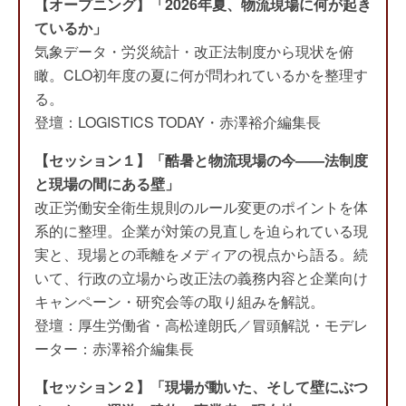
【オープニング】「2026年夏、物流現場に何が起き
ているか」
気象データ・労災統計・改正法制度から現状を俯
瞰。CLO初年度の夏に何が問われているかを整理す
る。
登壇：LOGISTICS TODAY・赤澤裕介編集長
【セッション１】「酷暑と物流現場の今——法制度
と現場の間にある壁」
改正労働安全衛生規則のルール変更のポイントを体
系的に整理。企業が対策の見直しを迫られている現
実と、現場との乖離をメディアの視点から語る。続
いて、行政の立場から改正法の義務内容と企業向け
キャンペーン・研究会等の取り組みを解説。
登壇：厚生労働省・高松達朗氏／冒頭解説・モデレ
ーター：赤澤裕介編集長
【セッション２】「現場が動いた、そして壁にぶつ