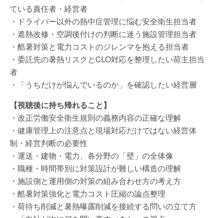
ている責任者・経営者
・ドライバー以外の熱中症管理に悩む安全衛生担当者
・遮熱改修・空調後付けの判断に迷う施設管理担当者
・酷暑対策と電力コストのジレンマを抱える担当者
・委託先の暑熱リスクとCLO対応を整理したい荷主担当
者
・「うちだけが悩んでいるのか」を確認したい経営層
【視聴後に持ち帰れること】
・改正労働安全衛生規則の義務内容の正確な理解
・健康管理上の注意点と現場対応だけではない経営体
制・経営判断の必要性
・運送・建物・電力、各分野の「壁」の全体像
・職種・時間帯別に対策設計が難しい構造の理解
・施設側と運用側の対策の組み合わせ方の考え方
・酷暑対策強化と電力コスト圧縮の論点整理
・荷待ち削減と暑熱曝露削減を接続する問いの立て方