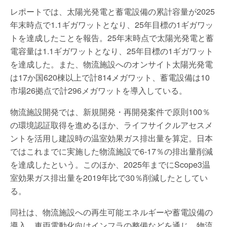
レポートでは、太陽光発電と蓄電設備の累計容量が2025
年末時点で1.1ギガワットとなり、25年目標の1ギガワッ
トを達成したことを報告。25年末時点で太陽光発電と蓄
電容量は1.1ギガワットとなり、25年目標の1ギガワット
を達成した。また、物流施設へのオンサイト太陽光発電
は17か国620棟以上で計814メガワット、蓄電設備は10
市場26拠点で計296メガワットを導入している。
物流施設開発では、新規開発・再開発案件で原則100％
の環境認証取得を進めるほか、ライフサイクルアセスメ
ントを活用し建設時の温室効果ガス排出量を算定。日本
ではこれまでに実施した物流施設で6-17％の排出量削減
を達成したという。このほか、2025年までにScope3温
室効果ガス排出量を2019年比で30％削減したとしてい
る。
同社は、物流施設への再生可能エネルギーや蓄電設備の
導入、車両電動化向けインフラの整備などを通じ、物流